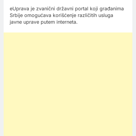
eUprava je zvanični državni portal koji građanima
Srbije omogućava korišćenje različitih usluga
javne uprave putem interneta.