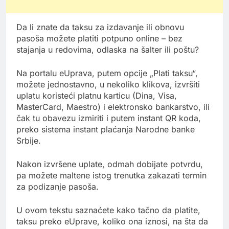
Da li znate da taksu za izdavanje ili obnovu
pasoša možete platiti potpuno online – bez
stajanja u redovima, odlaska na šalter ili poštu?
Na portalu eUprava, putem opcije „Plati taksu“,
možete jednostavno, u nekoliko klikova, izvršiti
uplatu koristeći platnu karticu (Dina, Visa,
MasterCard, Maestro) i elektronsko bankarstvo, ili
čak tu obavezu izmiriti i putem instant QR koda,
preko sistema instant plaćanja Narodne banke
Srbije.
Nakon izvršene uplate, odmah dobijate potvrdu,
pa možete maltene istog trenutka zakazati termin
za podizanje pasoša.
U ovom tekstu saznaćete kako tačno da platite,
taksu preko eUprave, koliko ona iznosi, na šta da