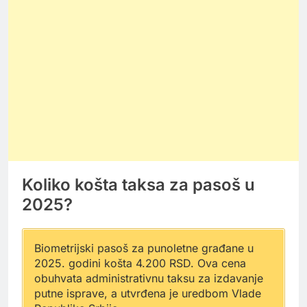
Koliko košta taksa za pasoš u
2025?
Biometrijski pasoš za punoletne građane u
2025. godini košta 4.200 RSD. Ova cena
obuhvata administrativnu taksu za izdavanje
putne isprave, a utvrđena je uredbom Vlade