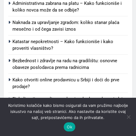
Administrativna zabrana na platu – Kako funkcioniše i
koliko novca može da se odbije?
Naknada za upravljanje zgradom: koliko stanar plaća
mesečno i od čega zavisi iznos
Katastar nepokretnosti – Kako funkcioniše i kako
proveriti vlasništvo?
Bezbednost i zdravlje na radu na gradilištu: osnovne
obaveze poslodavca prema radnicima
Kako otvoriti online prodavnicu u Srbiji i doći do prve
prodaje?
Fiskalizacija za online prodavnicu, kada prodavac izdaje
Koristimo kolačiće kako bismo osigurali da vam pružimo najbolje
fiskalni račun
iskustvo na našoj veb stranici. Ako nastavite da koristite ovaj
sajt, pretpostavićemo da ih prihvatate.
Koliko puta godišnje organizovati tim bilding u firmi:
preporuke za male i veće timove
Ok