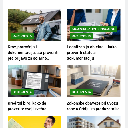
ADMINISTRATIVNE PROMENE
DOKUMENTA
DOKUMENTA
Krov, potrošnja i
Legalizacija objekta – kako
dokumentacija, šta proveriti
proveriti status i
pre prijave za solarne
dokumentaciju
panele?
DOKUMENTA
DOKUMENTA
Kreditni biro: kako da
Zakonske obaveze pri uvozu
proverite svoj izveštaj
robe u Srbiju za preduzetnike