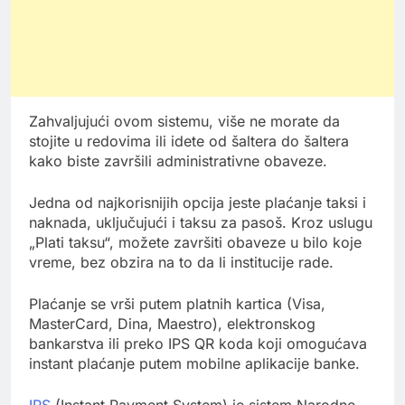
Zahvaljujući ovom sistemu, više ne morate da
stojite u redovima ili idete od šaltera do šaltera
kako biste završili administrativne obaveze.
Jedna od najkorisnijih opcija jeste plaćanje taksi i
naknada, uključujući i taksu za pasoš. Kroz uslugu
„Plati taksu“, možete završiti obaveze u bilo koje
vreme, bez obzira na to da li institucije rade.
Plaćanje se vrši putem platnih kartica (Visa,
MasterCard, Dina, Maestro), elektronskog
bankarstva ili preko IPS QR koda koji omogućava
instant plaćanje putem mobilne aplikacije banke.
IPS
(Instant Payment System) je sistem Narodne