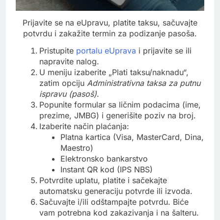
Prijavite se na eUpravu, platite taksu, sačuvajte
potvrdu i zakažite termin za podizanje pasoša.
Pristupite
portalu eUprava
i prijavite se ili
napravite nalog.
U meniju izaberite „Plati taksu/naknadu“,
zatim opciju
Administrativna taksa za putnu
ispravu (pasoš)
.
Popunite formular sa ličnim podacima (ime,
prezime, JMBG) i generišite poziv na broj.
Izaberite način plaćanja:
Platna kartica (Visa, MasterCard, Dina,
Maestro)
Elektronsko bankarstvo
Instant QR kod (IPS NBS)
Potvrdite uplatu, platite i sačekajte
automatsku generaciju potvrde ili izvoda.
Sačuvajte i/ili odštampajte potvrdu. Biće
vam potrebna kod zakazivanja i na šalteru.