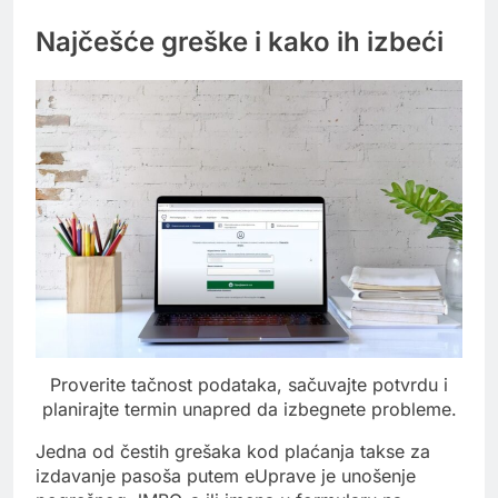
Najčešće greške i kako ih izbeći
Proverite tačnost podataka, sačuvajte potvrdu i
planirajte termin unapred da izbegnete probleme.
Jedna od čestih grešaka kod plaćanja takse za
izdavanje pasoša putem eUprave je unošenje