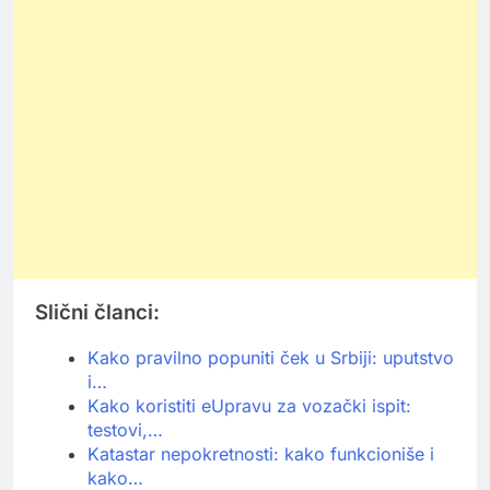
Slični članci:
Kako pravilno popuniti ček u Srbiji: uputstvo
i…
Kako koristiti eUpravu za vozački ispit:
testovi,…
Katastar nepokretnosti: kako funkcioniše i
kako…