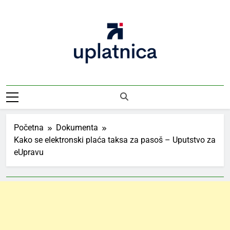
Skip
to
content
Uplatnica
Vodič Kroz Takse I Uplate
Početna
Dokumenta
Kako se elektronski plaća taksa za pasoš – Uputstvo za
eUpravu