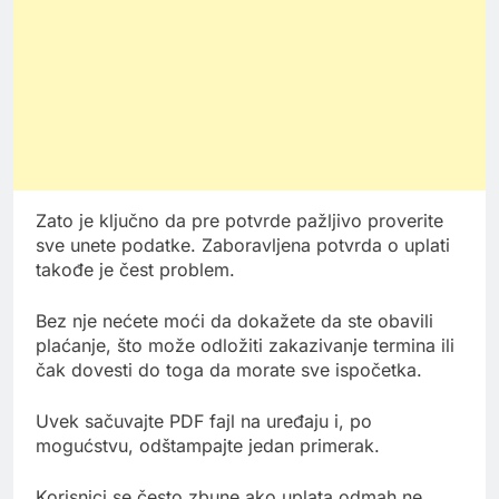
Zato je ključno da pre potvrde pažljivo proverite
sve unete podatke. Zaboravljena potvrda o uplati
takođe je čest problem.
Bez nje nećete moći da dokažete da ste obavili
plaćanje, što može odložiti zakazivanje termina ili
čak dovesti do toga da morate sve ispočetka.
Uvek sačuvajte PDF fajl na uređaju i, po
mogućstvu, odštampajte jedan primerak.
Korisnici se često zbune ako uplata odmah ne