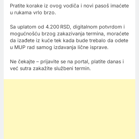
Pratite korake iz ovog vodiča i novi pasoš imaćete
u rukama vrlo brzo.
Sa uplatom od 4.200 RSD, digitalnom potvrdom i
mogućnošću brzog zakazivanja termina, moraćete
da izađete iz kuće tek kada bude trebalo da odete
u MUP rad samog izdavanja lične isprave.
Ne čekajte – prijavite se na portal, platite danas i
već sutra zakažite službeni termin.