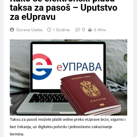
taksa za pasoš – Uputstvo
za eUpravu
0
Gorana Uzelac
1 Godina
6 Mins
Taksu za pasoš možete platiti online preko eUprave brzo, sigurno i
bez čekanja, uz digitalnu potvrdu i jednostavno zakazivanje
termina.