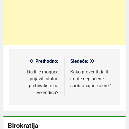
Prethodno:
Sledeće:
Kretanje
članka
Da li je moguće
Kako proveriti da li
prijaviti stalno
imate neplaćene
prebivalište na
saobraćajne kazne?
vikendicu?
Birokratija