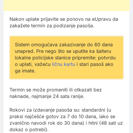
Nakon uplate prijavite se ponovo na eUpravu da
zakažete termin za podizanje pasoša.
Sistem omogućava zakazivanje do 60 dana
unapred. Pre nego što se uputite ka šalteru
lokalne policijske stanice pripremite: potvrdu
o uplati, važeću
ličnu kartu
i stari pasoš ako
ga imate.
Termin se može promeniti ili otkazati bez
naknade, najmanje 24 sata ranije.
Rokovi za izdavanje pasoša su: standardni (u
praksi najčešće gotov za 7 do 10 dana, iako se
zvanično navodi rok do 30 dana) i hitni (48 sati uz
dokaz o potrebi).