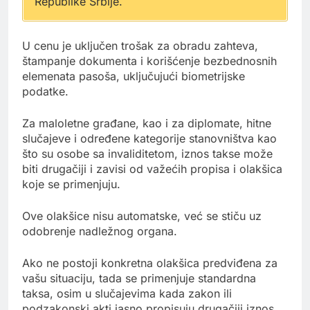
Republike Srbije.
U cenu je uključen trošak za obradu zahteva,
štampanje dokumenta i korišćenje bezbednosnih
elemenata pasoša, uključujući biometrijske
podatke.
Za maloletne građane, kao i za diplomate, hitne
slučajeve i određene kategorije stanovništva kao
što su osobe sa invaliditetom, iznos takse može
biti drugačiji i zavisi od važećih propisa i olakšica
koje se primenjuju.
Ove olakšice nisu automatske, već se stiču uz
odobrenje nadležnog organa.
Ako ne postoji konkretna olakšica predviđena za
vašu situaciju, tada se primenjuje standardna
taksa, osim u slučajevima kada zakon ili
podzakonski akti jasno propisuju drugačiji iznos.