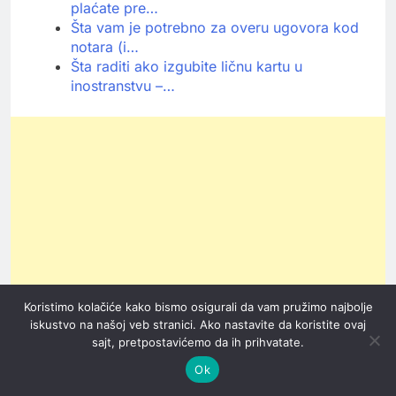
plaćate pre…
Šta vam je potrebno za overu ugovora kod
notara (i…
Šta raditi ako izgubite ličnu kartu u
inostranstvu –…
Koristimo kolačiće kako bismo osigurali da vam pružimo najbolje
iskustvo na našoj veb stranici. Ako nastavite da koristite ovaj
sajt, pretpostavićemo da ih prihvatate.
Ok