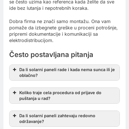
se često uzima kao referenca kada želite da sve
ide bez lutanja i nepotrebnih koraka.
Dobra firma ne znači samo montažu. Ona vam
pomaže da izbegnete greške u proceni potrošnje,
pripremi dokumentacije i komunikaciji sa
elektrodistribucijom.
Često postavljana pitanja
Da li solarni paneli rade i kada nema sunca ili je
oblačno?
Koliko traje cela procedura od prijave do
puštanja u rad?
Da li solarni paneli zahtevaju redovno
održavanje?