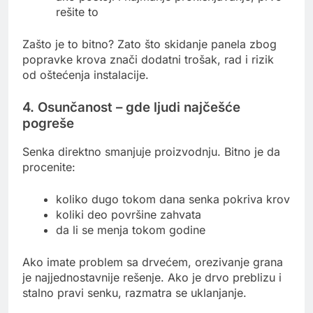
rešite to
Zašto je to bitno? Zato što skidanje panela zbog
popravke krova znači dodatni trošak, rad i rizik
od oštećenja instalacije.
4. Osunčanost – gde ljudi najčešće
pogreše
Senka direktno smanjuje proizvodnju. Bitno je da
procenite:
koliko dugo tokom dana senka pokriva krov
koliki deo površine zahvata
da li se menja tokom godine
Ako imate problem sa drvećem, orezivanje grana
je najjednostavnije rešenje. Ako je drvo preblizu i
stalno pravi senku, razmatra se uklanjanje.