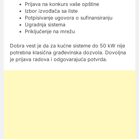
Prijava na konkurs vaše opštine
Izbor izvođača sa liste
Potpisivanje ugovora o sufinansiranju
Ugradnja sistema
Priključenje na mrežu
Dobra vest je da za kućne sisteme do 50 kW nije
potrebna klasična građevinska dozvola. Dovoljna
je prijava radova i odgovarajuća potvrda.