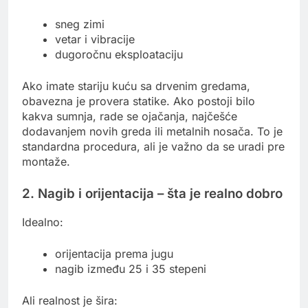
sneg zimi
vetar i vibracije
dugoročnu eksploataciju
Ako imate stariju kuću sa drvenim gredama,
obavezna je provera statike. Ako postoji bilo
kakva sumnja, rade se ojačanja, najčešće
dodavanjem novih greda ili metalnih nosača. To je
standardna procedura, ali je važno da se uradi pre
montaže.
2. Nagib i orijentacija – šta je realno dobro
Idealno:
orijentacija prema jugu
nagib između 25 i 35 stepeni
Ali realnost je šira: