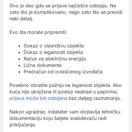
Ovo je deo gde se prijave najčešće odbijaju. Ne
zato što je komplikovano, nego zato što se previdi
neki detalj.
Evo šta morate pripremiti:
Dokaz o vlasništvu objekta
Dokaz o legalnosti objekta
Račun za električnu energiju
Lična dokumenta
Predračun od ovlašćenog izvođača
Posebno obratite pažnju na legalnost objekta. Ako
kuća nije uknjižena ili postoji nesklad u papirima,
prijava može biti odbijena
bez daljeg razmatranja.
Nakon ugradnje, instalater vam dostavlja tehničku
dokumentaciju koju šaljete snabdevaču radi
priključenja.