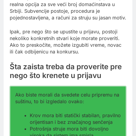
realna opcija za sve veći broj domaćinstava u
Srbiji. Subvencije postoje, procedura je
pojednostavljena, a računi za struju su jasan motiv.
Ipak, pre nego što se upustite u prijavu, postoji
nekoliko konkretnih stvari koje morate proveriti.
Ako to preskočite, možete izgubiti vreme, novac
ili čak odbijenicu na konkursu.
Šta zaista treba da proverite pre
nego što krenete u prijavu
Ako biste morali da svedete celu pripremu na
suštinu, to bi izgledalo ovako:
Krov mora biti statički stabilan, pravilno
orijentisan i bez značajnog senčenja
Potrošnja struje mora biti dovoljno
visoka da sistem ima smisla