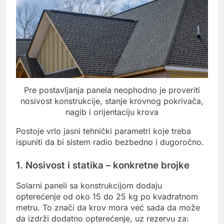
Pre postavljanja panela neophodno je proveriti
nosivost konstrukcije, stanje krovnog pokrivača,
nagib i orijentaciju krova
Postoje vrlo jasni tehnički parametri koje treba
ispuniti da bi sistem radio bezbedno i dugoročno.
1. Nosivost i statika – konkretne brojke
Solarni paneli sa konstrukcijom dodaju
opterećenje od oko 15 do 25 kg po kvadratnom
metru. To znači da krov mora već sada da može
da izdrži dodatno opterećenje, uz rezervu za: