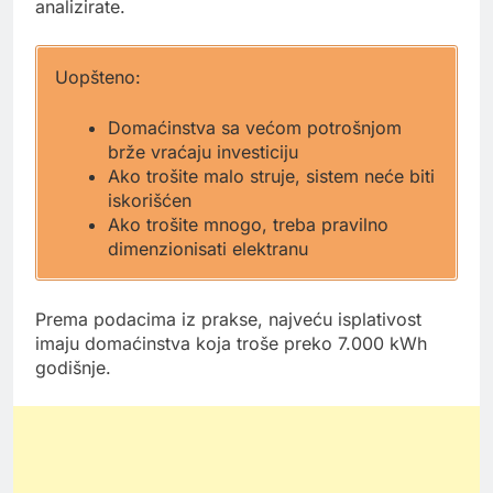
analizirate.
Uopšteno:
Domaćinstva sa većom potrošnjom
brže vraćaju investiciju
Ako trošite malo struje, sistem neće biti
iskorišćen
Ako trošite mnogo, treba pravilno
dimenzionisati elektranu
Prema podacima iz prakse, najveću isplativost
imaju domaćinstva koja troše preko 7.000 kWh
godišnje.