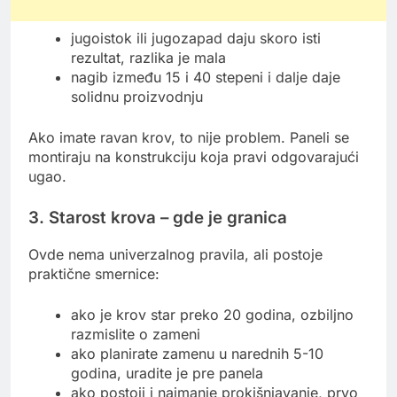
jugoistok ili jugozapad daju skoro isti
rezultat, razlika je mala
nagib između 15 i 40 stepeni i dalje daje
solidnu proizvodnju
Ako imate ravan krov, to nije problem. Paneli se
montiraju na konstrukciju koja pravi odgovarajući
ugao.
3. Starost krova – gde je granica
Ovde nema univerzalnog pravila, ali postoje
praktične smernice:
ako je krov star preko 20 godina, ozbiljno
razmislite o zameni
ako planirate zamenu u narednih 5-10
godina, uradite je pre panela
ako postoji i najmanje prokišnjavanje, prvo