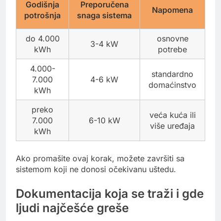
Godišnja
Preporučena
Napomena
potrošnja
snaga sistema
do 4.000
osnovne
3-4 kW
kWh
potrebe
4.000-
standardno
7.000
4-6 kW
domaćinstvo
kWh
preko
veća kuća ili
7.000
6-10 kW
više uređaja
kWh
Ako promašite ovaj korak, možete završiti sa
sistemom koji ne donosi očekivanu uštedu.
Dokumentacija koja se traži i gde
ljudi najčešće greše