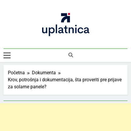
Skip
to
content
Uplatnica
Vodič Kroz Takse I Uplate
Početna
Dokumenta
Krov, potrošnja i dokumentacija, šta proveriti pre prijave
za solarne panele?