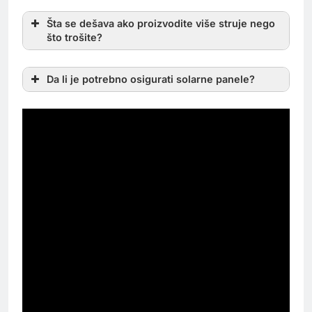
Šta se dešava ako proizvodite više struje nego
što trošite?
Da li je potrebno osigurati solarne panele?