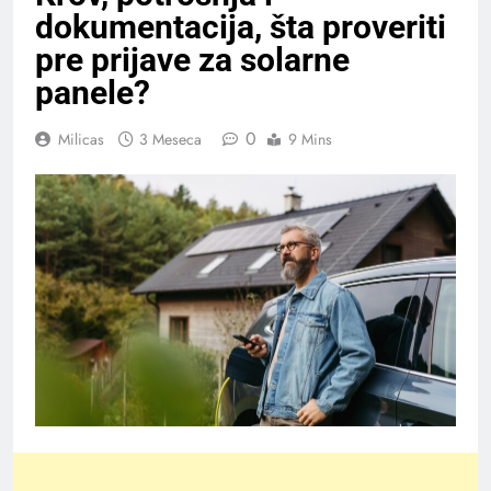
dokumentacija, šta proveriti
pre prijave za solarne
panele?
0
Milicas
3 Meseca
9 Mins