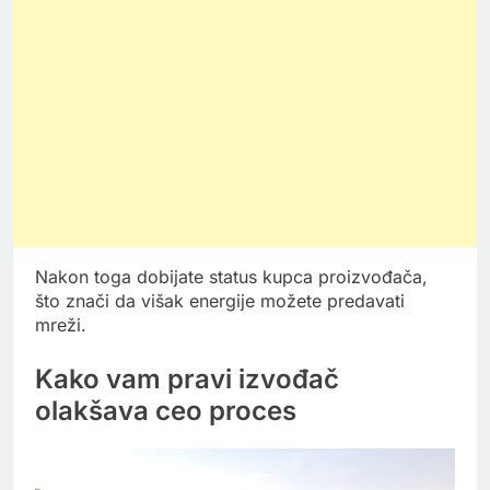
Nakon toga dobijate status kupca proizvođača,
što znači da višak energije možete predavati
mreži.
Kako vam pravi izvođač
olakšava ceo proces