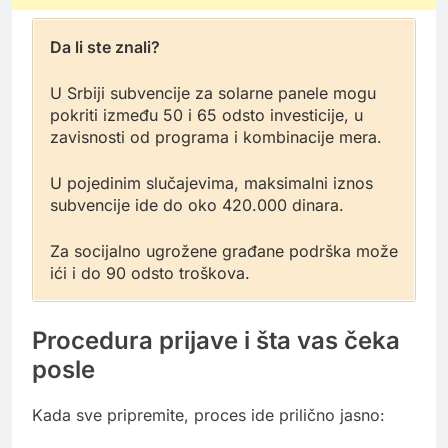
Da li ste znali?
U Srbiji subvencije za solarne panele mogu
pokriti između 50 i 65 odsto investicije, u
zavisnosti od programa i kombinacije mera.
U pojedinim slučajevima, maksimalni iznos
subvencije ide do oko 420.000 dinara.
Za socijalno ugrožene građane podrška može
ići i do 90 odsto troškova.
Procedura prijave i šta vas čeka
posle
Kada sve pripremite, proces ide prilično jasno: