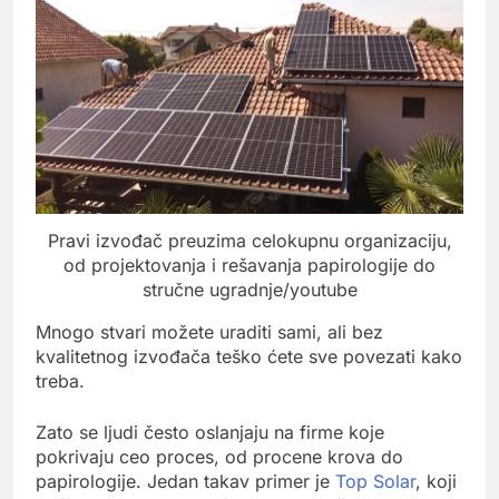
Pravi izvođač preuzima celokupnu organizaciju,
od projektovanja i rešavanja papirologije do
stručne ugradnje/youtube
Mnogo stvari možete uraditi sami, ali bez
kvalitetnog izvođača teško ćete sve povezati kako
treba.
Zato se ljudi često oslanjaju na firme koje
pokrivaju ceo proces, od procene krova do
papirologije. Jedan takav primer je
Top Solar
, koji