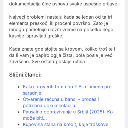
dokumentacija čine osnovu svake uspešne prijave.
Najveći problemi nastaju kada se jedan od ta tri
elementa preskoči ili proceni površno. Zato je
mnogo pametnije uložiti vreme na početku nego
kasnije ispravljati greške.
Kada znate gde stojite sa krovom, koliko trošite i
da li vam je papirologija čista, pola posla je već
završeno. Sve ostalo postaje rutina.
Slični članci:
Kako proveriti firmu po PIB-u i imenu pre
saradnje
Otvaranje računa u banci - proces i
potrebna dokumentacija
Paušalno oporezivanje u Srbiji (2025): Ko
može biti…
Kupovina stana na kredit, koje troškove