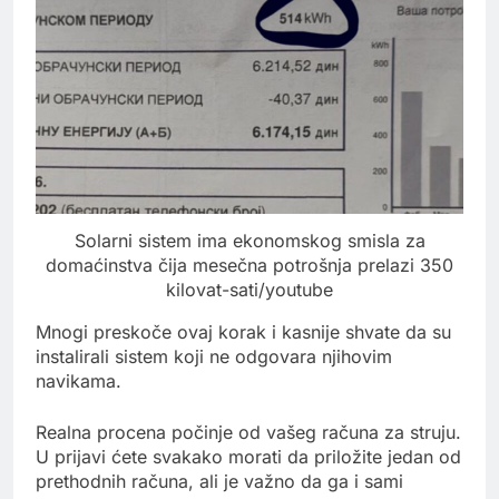
Solarni sistem ima ekonomskog smisla za
domaćinstva čija mesečna potrošnja prelazi 350
kilovat-sati/youtube
Mnogi preskoče ovaj korak i kasnije shvate da su
instalirali sistem koji ne odgovara njihovim
navikama.
Realna procena počinje od vašeg računa za struju.
U prijavi ćete svakako morati da priložite jedan od
prethodnih računa, ali je važno da ga i sami