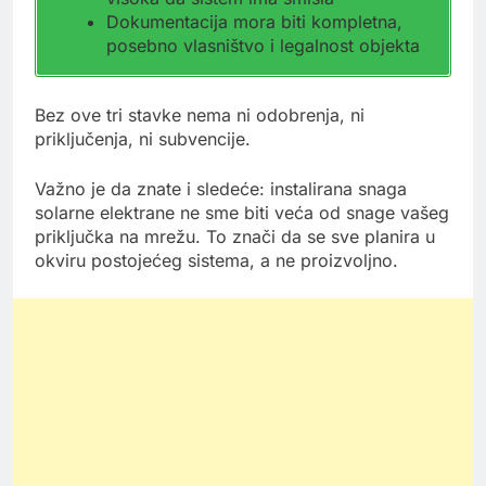
Dokumentacija mora biti kompletna,
posebno vlasništvo i legalnost objekta
Bez ove tri stavke nema ni odobrenja, ni
priključenja, ni subvencije.
Važno je da znate i sledeće: instalirana snaga
solarne elektrane ne sme biti veća od snage vašeg
priključka na mrežu. To znači da se sve planira u
okviru postojećeg sistema, a ne proizvoljno.