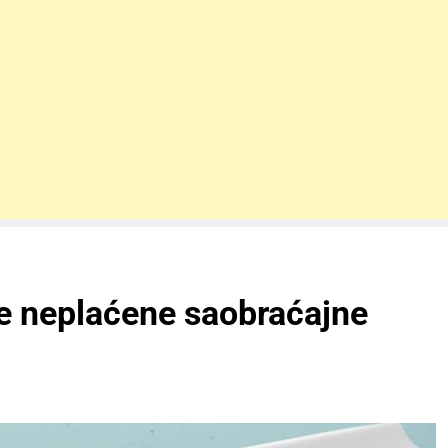
ate neplaćene saobraćajne