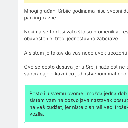
Mnogi građani Srbije godinama nisu svesni d
parking kazne.
Nekima se to desi zato što su promenili adresu
obaveštenje, treći jednostavno zaborave.
A sistem je takav da vas neće uvek upozorit
Ovo se često dešava jer u Srbiji nažalost ne p
saobraćajnih kazni po jedinstvenom matičnom b
Postoji u svemu ovome i možda jedna dobra 
sistem vam ne dozvoljava nastavak postupk
na vaš budžet, jer niste planirali veći tro
vozila.