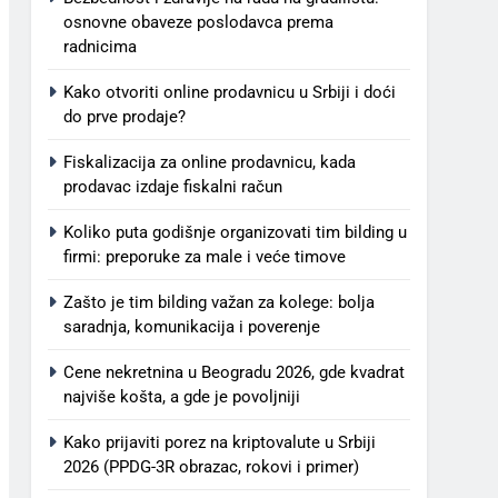
osnovne obaveze poslodavca prema
radnicima
Kako otvoriti online prodavnicu u Srbiji i doći
do prve prodaje?
Fiskalizacija za online prodavnicu, kada
prodavac izdaje fiskalni račun
Koliko puta godišnje organizovati tim bilding u
firmi: preporuke za male i veće timove
Zašto je tim bilding važan za kolege: bolja
saradnja, komunikacija i poverenje
Cene nekretnina u Beogradu 2026, gde kvadrat
najviše košta, a gde je povoljniji
Kako prijaviti porez na kriptovalute u Srbiji
2026 (PPDG-3R obrazac, rokovi i primer)