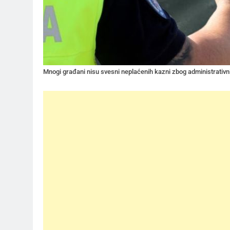
Mnogi građani nisu svesni neplaćenih kazni zbog administrativni