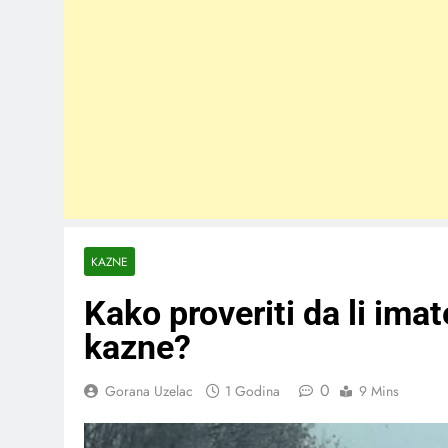
KAZNE
Kako proveriti da li im
kazne?
0
Gorana Uzelac
1 Godina
9 Mins