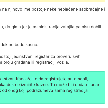
a na njihovo ime postoje neke neplaćene saobraćajne i
, drugima jer je asministracija zatajila pa nisu dobili
i dok ne bude kasno.
ostoji jedinstveni registar za proveru svih
roju građana ili registraciji vozila.
stvar. Kada želite da registrujete automobil,
a dok ne izmirite kazne. To može biti dodatni udar
šak od onog koji podrazumeva sama registracija