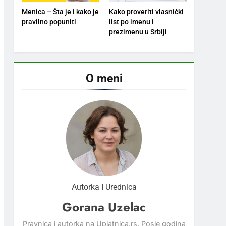
Menica – Šta je i kako je
Kako proveriti vlasnički
pravilno popuniti
list po imenu i
prezimenu u Srbiji
O meni
Autorka I Urednica
Gorana Uzelac
Pravnica i autorka na Uplatnica.rs. Posle godina