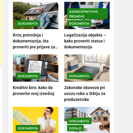
ADMINISTRATIVNE
PROMENE
DOKUMENTA
DOKUMENTA
Krov, potrošnja i
Legalizacija objekta –
dokumentacija, šta
kako proveriti status i
proveriti pre prijave za
dokumentaciju
solarne panele?
DOKUMENTA
DOKUMENTA
Kreditni biro: kako da
Zakonske obaveze pri
proverite svoj izveštaj
uvozu robe u Srbiju za
preduzetnike
DOKUMENTA
DOKUMENTA
OSTALO