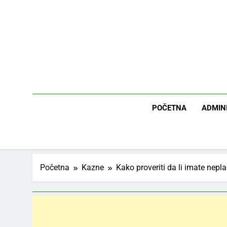
Skip
to
content
POČETNA
ADMIN
Početna
Kazne
Kako proveriti da li imate nep