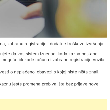
, zabranu registracije i dodatne troškove izvršenja.
ikujete da vas sistem iznenadi kada kazna postane
moguće blokade računa i zabranu registracije vozila.
vesti o neplaćenoj obavezi o kojoj niste ništa znali.
 kaznu jeste promena prebivališta bez prijave nove