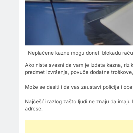
Neplaćene kazne mogu doneti blokadu računa
Ako niste svesni da vam je izdata kazna, riz
predmet izvršenja, povuče dodatne troškove, 
Može se desiti i da vas zaustavi policija i oba
Najčešći razlog zašto ljudi ne znaju da imaju
adrese.