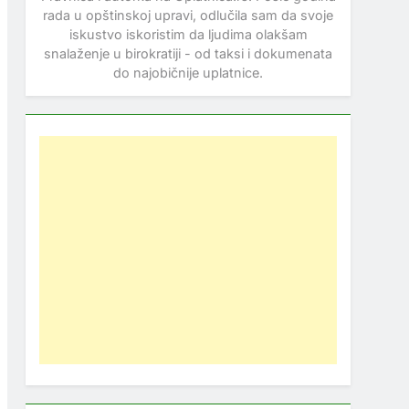
rada u opštinskoj upravi, odlučila sam da svoje
iskustvo iskoristim da ljudima olakšam
snalaženje u birokratiji - od taksi i dokumenata
do najobičnije uplatnice.