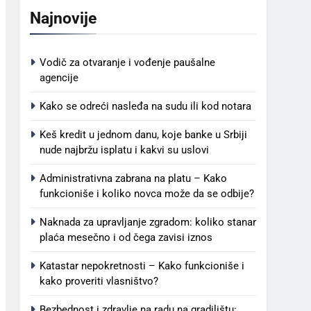
Najnovije
Vodič za otvaranje i vođenje paušalne
agencije
Kako se odreći nasleđa na sudu ili kod notara
Keš kredit u jednom danu, koje banke u Srbiji
nude najbržu isplatu i kakvi su uslovi
Administrativna zabrana na platu – Kako
funkcioniše i koliko novca može da se odbije?
Naknada za upravljanje zgradom: koliko stanar
plaća mesečno i od čega zavisi iznos
Katastar nepokretnosti – Kako funkcioniše i
kako proveriti vlasništvo?
Bezbednost i zdravlje na radu na gradilištu: