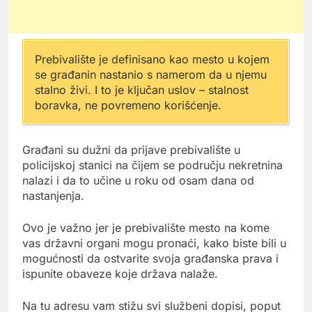
Prebivalište je definisano kao mesto u kojem
se građanin nastanio s namerom da u njemu
stalno živi. I to je ključan uslov – stalnost
boravka, ne povremeno korišćenje.
Građani su dužni da prijave prebivalište u
policijskoj stanici na čijem se području nekretnina
nalazi i da to učine u roku od osam dana od
nastanjenja.
Ovo je važno jer je prebivalište mesto na kome
vas državni organi mogu pronaći, kako biste bili u
mogućnosti da ostvarite svoja građanska prava i
ispunite obaveze koje država nalaže.
Na tu adresu vam stižu svi službeni dopisi, poput