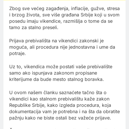
Zbog sve većeg zagađenja, inflacije, gužve, stresa
i brzog života, sve više građana Srbije koji u svom
posedu imaju vikendice, razmišlja o tome da se
tamo za stalno preseli.
Prijava prebivališta na vikendici zakonski je
moguća, ali procedura nije jednostavna i ume da
potraje.
Uz to, vikendica može postati vaše prebivalište
samo ako ispunjava zakonom propisane
kriterijume da bude mesto stalnog boravka.
U ovom našem članku saznaćete tačno šta o
vikendici kao stalnom prebivalištu kaže zakon
Republike Srbije, kako izgleda procedura, koja
dokumentacija vam je potrebna i na šta da obratite
pažnju kako ne biste ostali bez važeće prijave.