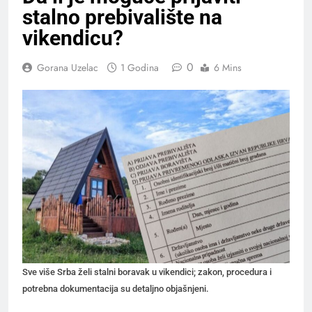
stalno prebivalište na
vikendicu?
0
Gorana Uzelac
1 Godina
6 Mins
Sve više Srba želi stalni boravak u vikendici; zakon, procedura i
potrebna dokumentacija su detaljno objašnjeni.