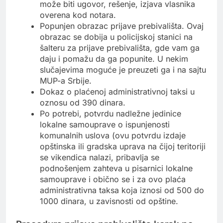
može biti ugovor, rešenje, izjava vlasnika
overena kod notara.
Popunjen obrazac prijave prebivališta. Ovaj
obrazac se dobija u policijskoj stanici na
šalteru za prijave prebivališta, gde vam ga
daju i pomažu da ga popunite. U nekim
slučajevima moguće je preuzeti ga i na sajtu
MUP-a Srbije.
Dokaz o plaćenoj administrativnoj taksi u
oznosu od 390 dinara.
Po potrebi, potvrdu nadležne jedinice
lokalne samouprave o ispunjenosti
komunalnih uslova (ovu potvrdu izdaje
opštinska ili gradska uprava na čijoj teritoriji
se vikendica nalazi, pribavlja se
podnošenjem zahteva u pisarnici lokalne
samouprave i obično se i za ovo plaća
administrativna taksa koja iznosi od 500 do
1000 dinara, u zavisnosti od opštine.