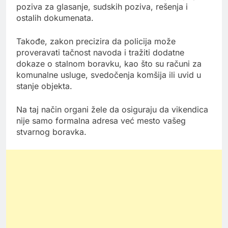
poziva za glasanje, sudskih poziva, rešenja i
ostalih dokumenata.
Takođe, zakon precizira da policija može
proveravati tačnost navoda i tražiti dodatne
dokaze o stalnom boravku, kao što su računi za
komunalne usluge, svedočenja komšija ili uvid u
stanje objekta.
Na taj način organi žele da osiguraju da vikendica
nije samo formalna adresa već mesto vašeg
stvarnog boravka.