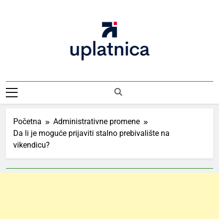
Skip
to
content
Uplatnica
Vodič Kroz Takse I Uplate
Početna
Administrativne promene
Da li je moguće prijaviti stalno prebivalište na
vikendicu?