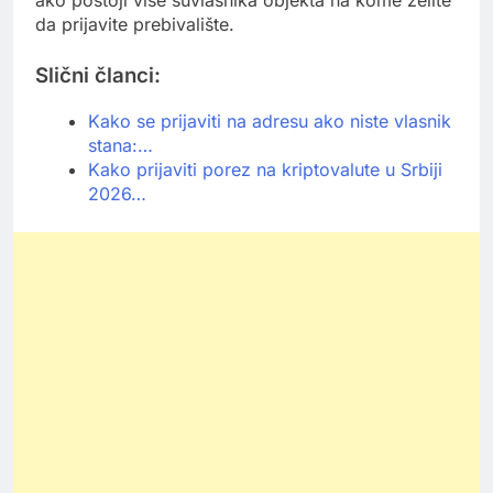
ako postoji više suvlasnika objekta na kome želite
da prijavite prebivalište.
Slični članci:
Kako se prijaviti na adresu ako niste vlasnik
stana:…
Kako prijaviti porez na kriptovalute u Srbiji
2026…