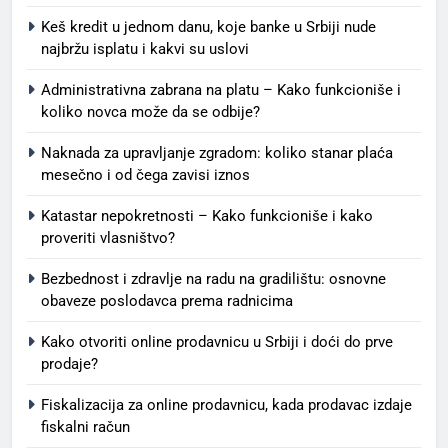
Keš kredit u jednom danu, koje banke u Srbiji nude
najbržu isplatu i kakvi su uslovi
Administrativna zabrana na platu – Kako funkcioniše i
koliko novca može da se odbije?
Naknada za upravljanje zgradom: koliko stanar plaća
mesečno i od čega zavisi iznos
Katastar nepokretnosti – Kako funkcioniše i kako
proveriti vlasništvo?
Bezbednost i zdravlje na radu na gradilištu: osnovne
obaveze poslodavca prema radnicima
Kako otvoriti online prodavnicu u Srbiji i doći do prve
prodaje?
Fiskalizacija za online prodavnicu, kada prodavac izdaje
fiskalni račun