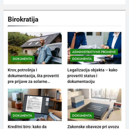
Birokratija
ADMINISTRATIVNE PROMENE
DOKUMENTA
DOKUMENTA
Krov, potrošnja i
Legalizacija objekta – kako
dokumentacija, šta proveriti
proveriti status i
pre prijave za solarne
dokumentaciju
panele?
DOKUMENTA
DOKUMENTA
Kreditni biro: kako da
Zakonske obaveze pri uvozu