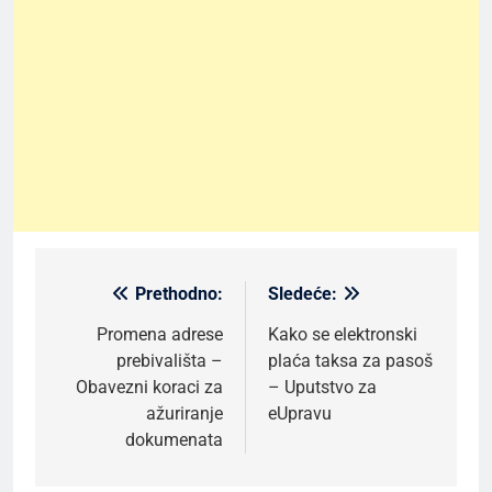
Prethodno:
Sledeće:
Kretanje
članka
Promena adrese
Kako se elektronski
prebivališta –
plaća taksa za pasoš
Obavezni koraci za
– Uputstvo za
ažuriranje
eUpravu
dokumenata