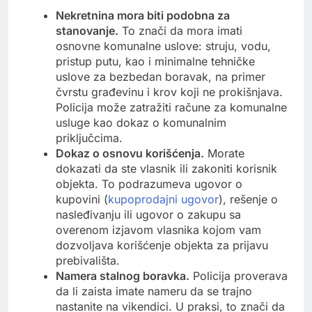
Nekretnina mora biti podobna za
stanovanje.
To znači da mora imati
osnovne komunalne uslove: struju, vodu,
pristup putu, kao i minimalne tehničke
uslove za bezbedan boravak, na primer
čvrstu građevinu i krov koji ne prokišnjava.
Policija može zatražiti račune za komunalne
usluge kao dokaz o komunalnim
priključcima.
Dokaz o osnovu korišćenja.
Morate
dokazati da ste vlasnik ili zakoniti korisnik
objekta. To podrazumeva ugovor o
kupovini (
kupoprodajni ugovor
), rešenje o
nasleđivanju ili ugovor o zakupu sa
overenom izjavom vlasnika kojom vam
dozvoljava korišćenje objekta za prijavu
prebivališta.
Namera stalnog boravka.
Policija proverava
da li zaista imate nameru da se trajno
nastanite na vikendici. U praksi, to znači da