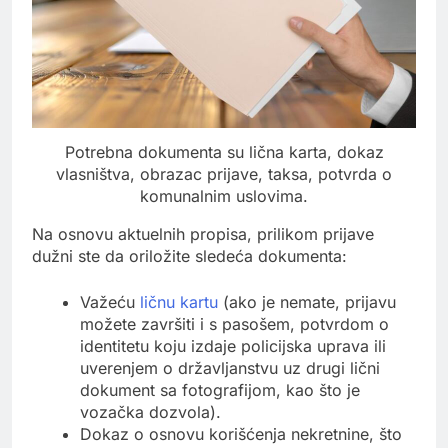
Potrebna dokumenta su lična karta, dokaz
vlasništva, obrazac prijave, taksa, potvrda o
komunalnim uslovima.
Na osnovu aktuelnih propisa, prilikom prijave
dužni ste da oriložite sledeća dokumenta:
Važeću
ličnu kartu
(ako je nemate, prijavu
možete završiti i s pasošem, potvrdom o
identitetu koju izdaje policijska uprava ili
uverenjem o državljanstvu uz drugi lični
dokument sa fotografijom, kao što je
vozačka dozvola).
Dokaz o osnovu korišćenja nekretnine, što