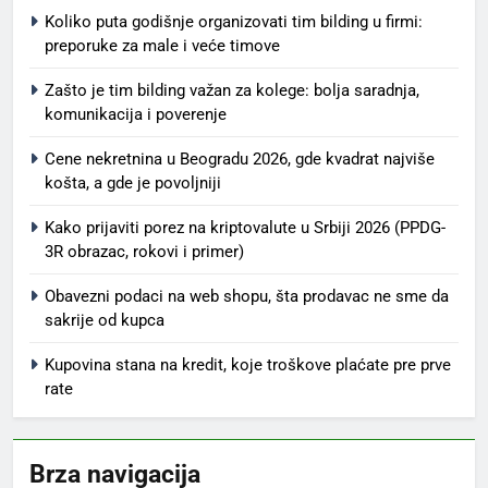
Koliko puta godišnje organizovati tim bilding u firmi:
preporuke za male i veće timove
Zašto je tim bilding važan za kolege: bolja saradnja,
komunikacija i poverenje
Cene nekretnina u Beogradu 2026, gde kvadrat najviše
košta, a gde je povoljniji
Kako prijaviti porez na kriptovalute u Srbiji 2026 (PPDG-
3R obrazac, rokovi i primer)
Obavezni podaci na web shopu, šta prodavac ne sme da
sakrije od kupca
Kupovina stana na kredit, koje troškove plaćate pre prve
rate
Brza navigacija