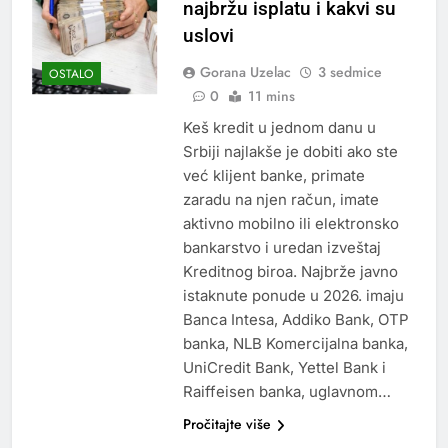
najbržu isplatu i kakvi su
uslovi
Gorana Uzelac
3 sedmice
OSTALO
0
11 mins
Keš kredit u jednom danu u
Srbiji najlakše je dobiti ako ste
već klijent banke, primate
zaradu na njen račun, imate
aktivno mobilno ili elektronsko
bankarstvo i uredan izveštaj
Kreditnog biroa. Najbrže javno
istaknute ponude u 2026. imaju
Banca Intesa, Addiko Bank, OTP
banka, NLB Komercijalna banka,
UniCredit Bank, Yettel Bank i
Raiffeisen banka, uglavnom…
Pročitajte više