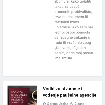
zbunjuje: kako uplatiti
taksu za pasoš,
promeniti prebivalište,
izvaditi dokument ili
razumeti iznos
uplatnice. Ako sam bar
jednoj osobi pomogla
da izbegne čekanje u
redu ili vraćanje zbog
„fali vam još jedan
papir“, onda moj posao
ima smisla.
Vodič za otvaranje i
vođenje paušalne agencije
Gorana Uzelac
2 dana