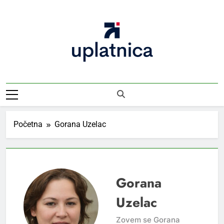
Skip
to
content
Uplatnica
Vodič Kroz Takse I Uplate
Početna
Gorana Uzelac
Gorana
Uzelac
Zovem se Gorana