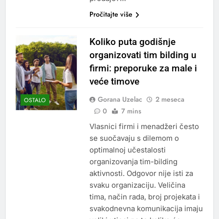
Pročitajte više
Koliko puta godišnje
organizovati tim bilding u
firmi: preporuke za male i
veće timove
Gorana Uzelac
2 meseca
OSTALO
0
7 mins
Vlasnici firmi i menadžeri često
se suočavaju s dilemom o
optimalnoj učestalosti
organizovanja tim-bilding
aktivnosti. Odgovor nije isti za
svaku organizaciju. Veličina
tima, način rada, broj projekata i
svakodnevna komunikacija imaju