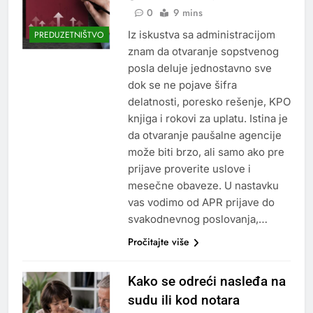
0
9 mins
Iz iskustva sa administracijom
PREDUZETNIŠTVO
znam da otvaranje sopstvenog
posla deluje jednostavno sve
dok se ne pojave šifra
delatnosti, poresko rešenje, KPO
knjiga i rokovi za uplatu. Istina je
da otvaranje paušalne agencije
može biti brzo, ali samo ako pre
prijave proverite uslove i
mesečne obaveze. U nastavku
vas vodimo od APR prijave do
svakodnevnog poslovanja,…
Pročitajte više
Kako se odreći nasleđa na
sudu ili kod notara