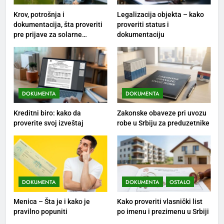
Krov, potrošnja i
Legalizacija objekta – kako
dokumentacija, šta proveriti
proveriti status i
pre prijave za solarne
dokumentaciju
panele?
DOKUMENTA
DOKUMENTA
Kreditni biro: kako da
Zakonske obaveze pri uvozu
proverite svoj izveštaj
robe u Srbiju za preduzetnike
DOKUMENTA
DOKUMENTA
OSTALO
Menica – Šta je i kako je
Kako proveriti vlasnički list
pravilno popuniti
po imenu i prezimenu u Srbiji