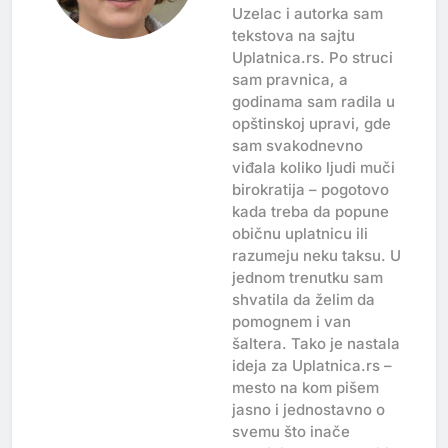
Uzelac i autorka sam
tekstova na sajtu
Uplatnica.rs. Po struci
sam pravnica, a
godinama sam radila u
opštinskoj upravi, gde
sam svakodnevno
viđala koliko ljudi muči
birokratija – pogotovo
kada treba da popune
običnu uplatnicu ili
razumeju neku taksu. U
jednom trenutku sam
shvatila da želim da
pomognem i van
šaltera. Tako je nastala
ideja za Uplatnica.rs –
mesto na kom pišem
jasno i jednostavno o
svemu što inače