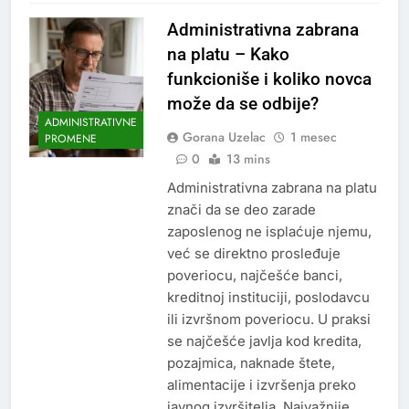
Administrativna zabrana
na platu – Kako
funkcioniše i koliko novca
može da se odbije?
ADMINISTRATIVNE
Gorana Uzelac
1 mesec
PROMENE
0
13 mins
Administrativna zabrana na platu
znači da se deo zarade
zaposlenog ne isplaćuje njemu,
već se direktno prosleđuje
poveriocu, najčešće banci,
kreditnoj instituciji, poslodavcu
ili izvršnom poveriocu. U praksi
se najčešće javlja kod kredita,
pozajmica, naknade štete,
alimentacije i izvršenja preko
javnog izvršitelja. Najvažnije