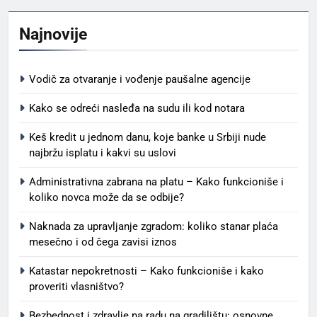
Najnovije
Vodič za otvaranje i vođenje paušalne agencije
Kako se odreći nasleđa na sudu ili kod notara
Keš kredit u jednom danu, koje banke u Srbiji nude
najbržu isplatu i kakvi su uslovi
Administrativna zabrana na platu – Kako funkcioniše i
koliko novca može da se odbije?
Naknada za upravljanje zgradom: koliko stanar plaća
mesečno i od čega zavisi iznos
Katastar nepokretnosti – Kako funkcioniše i kako
proveriti vlasništvo?
Bezbednost i zdravlje na radu na gradilištu: osnovne