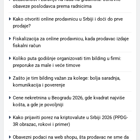
obaveze poslodavca prema radnicima
Kako otvoriti online prodavnicu u Srbiji i doći do prve
prodaje?
Fiskalizacija za online prodavnicu, kada prodavac izdaje
fiskalni račun
Koliko puta godišnje organizovati tim bilding u firmi:
preporuke za male i veće timove
Zašto je tim bilding važan za kolege: bolja saradnja,
komunikacija i poverenje
Cene nekretnina u Beogradu 2026, gde kvadrat najviše
košta, a gde je povoljniji
Kako prijaviti porez na kriptovalute u Srbiji 2026 (PPDG-
3R obrazac, rokovi i primer)
Obavezni podaci na web shopu, šta prodavac ne sme da