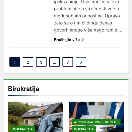
ipak zapinje. U većini slučajeva
problem nije u stručnosti već u
međusobnim odnosima. Upravo
zato se o tim bildingu danas
govori mnogo više nego ranije….
Pročitajte više
1
2
3
…
7
Birokratija
ADMINISTRATIVNE PROMENE
DOKUMENTA
DOKUMENTA