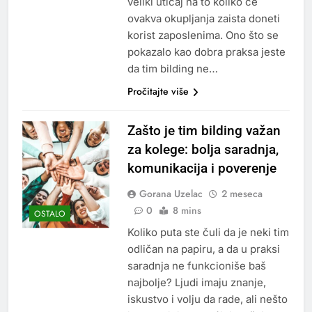
veliki uticaj na to koliko će
ovakva okupljanja zaista doneti
korist zaposlenima. Ono što se
pokazalo kao dobra praksa jeste
da tim bilding ne…
Pročitajte više
Zašto je tim bilding važan
za kolege: bolja saradnja,
komunikacija i poverenje
Gorana Uzelac
2 meseca
0
8 mins
OSTALO
Koliko puta ste čuli da je neki tim
odličan na papiru, a da u praksi
saradnja ne funkcioniše baš
najbolje? Ljudi imaju znanje,
iskustvo i volju da rade, ali nešto