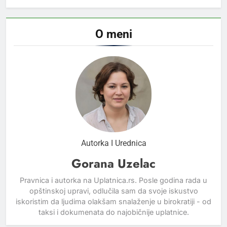
O meni
Autorka I Urednica
Gorana Uzelac
Pravnica i autorka na Uplatnica.rs. Posle godina rada u
opštinskoj upravi, odlučila sam da svoje iskustvo
iskoristim da ljudima olakšam snalaženje u birokratiji - od
taksi i dokumenata do najobičnije uplatnice.