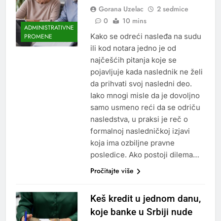
Gorana Uzelac
2 sedmice
0
10 mins
ADMINISTRATIVNE
Kako se odreći nasleđa na sudu
PROMENE
ili kod notara jedno je od
najčešćih pitanja koje se
pojavljuje kada naslednik ne želi
da prihvati svoj nasledni deo.
Iako mnogi misle da je dovoljno
samo usmeno reći da se odriču
nasledstva, u praksi je reč o
formalnoj nasledničkoj izjavi
koja ima ozbiljne pravne
posledice. Ako postoji dilema…
Pročitajte više
Keš kredit u jednom danu,
koje banke u Srbiji nude