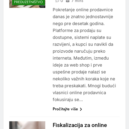
0
7 mins
PREDUZETNIŠTVO
Pokretanje online prodavnice
danas je znatno jednostavnije
nego pre desetak godina.
Platforme za prodaju su
dostupne, sistemi naplate su
razvijeni, a kupci su navikli da
proizvode naručuju preko
interneta. Međutim, između
ideje za web shop i prve
uspešne prodaje nalazi se
nekoliko važnih koraka koje ne
treba preskakati. Mnogi budući
vlasnici online prodavnica
fokusiraju se…
Pročitajte više
Fiskalizacija za online