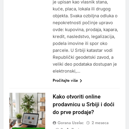
je upisan kao vlasnik stana,
kuće, placa, lokala ili drugog
objekta. Svaka ozbiljna odluka o
nepokretnosti počinje upravo
ovde: kupovina, prodaja, kapara,
kredit, nasledstvo, legalizacija,
podela imovine ili spor oko
parcele. U Srbiji katastar vodi
Republički geodetski zavod, a
veliki deo podataka dostupan je
elektronski,…
Pročitajte više
Kako otvoriti online
prodavnicu u Srbiji i doći
do prve prodaje?
Gorana Uzelac
2 meseca