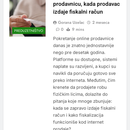
prodavnicu, kada prodavac
izdaje fiskalni račun
Gorana Uzelac
2 meseca
0
9 mins
PREDUZETNIŠTVO
Pokretanje online prodavnice
danas je znatno jednostavnije
nego pre desetak godina.
Platforme su dostupne, sistemi
naplate su razvijeni, a kupci su
navikli da poručuju gotovo sve
preko interneta. Međutim, čim
krenete da prodajete robu
fizičkim licima, dolazite do
pitanja koje mnoge zbunjuje:
kada se zapravo izdaje fiskalni
račun i kako fiskalizacija
funkcioniše kod internet
prodaje?…