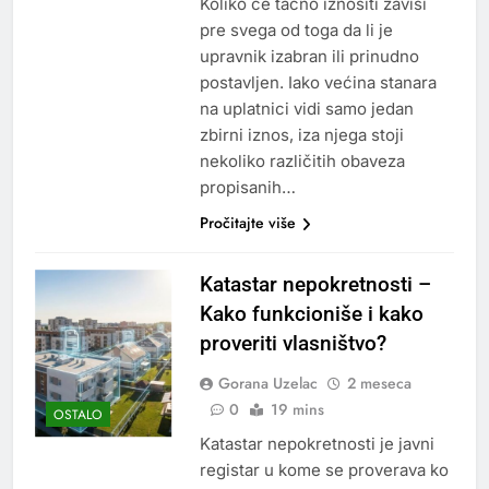
Koliko će tačno iznositi zavisi
pre svega od toga da li je
upravnik izabran ili prinudno
postavljen. Iako većina stanara
na uplatnici vidi samo jedan
zbirni iznos, iza njega stoji
nekoliko različitih obaveza
propisanih…
Pročitajte više
Katastar nepokretnosti –
Kako funkcioniše i kako
proveriti vlasništvo?
Gorana Uzelac
2 meseca
0
19 mins
OSTALO
Katastar nepokretnosti je javni
registar u kome se proverava ko