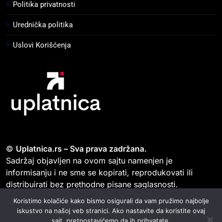
Politika privatnosti
Urednička politika
Uslovi Korišćenja
©
Uplatnica.rs – Sva prava zadržana.
Sadržaj objavljen na ovom sajtu namenjen je
informisanju i ne sme se kopirati, reprodukovati ili
distribuirati bez prethodne pisane saglasnosti.
Zabranjeno je neovlašćeno preuzimanje tekstova,
Koristimo kolačiće kako bismo osigurali da vam pružimo najbolje
delova tekstova ili vizuelnog materijala.
iskustvo na našoj veb stranici. Ako nastavite da koristite ovaj
sajt, pretpostavićemo da ih prihvatate.