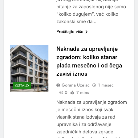
pitanje za zaposlenog nije samo
“koliko dugujem”, već koliko
zakonski sme da…
Pročitajte više
Naknada za upravljanje
zgradom: koliko stanar
plaća mesečno i od čega
zavisi iznos
Gorana Uzelac
1 mesec
OSTALO
0
7 mins
Naknada za upravljanje zgradom
je mesečni iznos koji svaki
vlasnik stana izdvaja za rad
upravnika i za održavanje
zajedničkih delova zgrade.