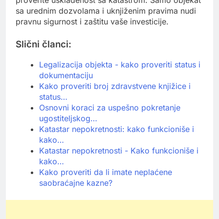
proverite usklađenost sa katastrom. Samo objekat
sa urednim dozvolama i uknjiženim pravima nudi
pravnu sigurnost i zaštitu vaše investicije.
Slični članci:
Legalizacija objekta - kako proveriti status i
dokumentaciju
Kako proveriti broj zdravstvene knjižice i
status…
Osnovni koraci za uspešno pokretanje
ugostiteljskog…
Katastar nepokretnosti: kako funkcioniše i
kako…
Katastar nepokretnosti - Kako funkcioniše i
kako…
Kako proveriti da li imate neplaćene
saobraćajne kazne?