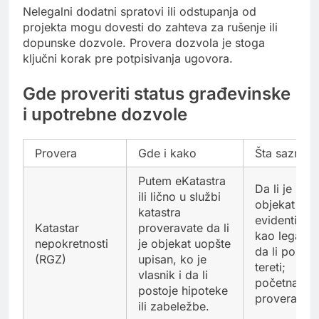
Nelegalni dodatni spratovi ili odstupanja od
projekta mogu dovesti do zahteva za rušenje ili
dopunske dozvole. Provera dozvola je stoga
ključni korak pre potpisivanja ugovora.
Gde proveriti status građevinske
i upotrebne dozvole
Provera
Gde i kako
Šta saznaje
Putem eKatastra
Da li je
ili lično u službi
objekat
katastra
evidentiran
Katastar
proveravate da li
kao legalan 
nepokretnosti
je objekat uopšte
da li postoj
(RGZ)
upisan, ko je
tereti;
vlasnik i da li
početna
postoje hipoteke
provera.
ili zabeležbe.