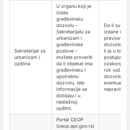
U organu koji je
izdao
građevinsku
dozvolu –
Da li su
Sekretarijatu za
izdane i
urbanizam i
pravosnažn
građevinske
dozvole, da
Sekretarijat za
poslove –
li je u toku
urbanizam /
možete proveriti
postupak
opština
da li objekat ima
ozakonjenja
građevinsku i
rok važenja
upotrebnu
dozvole,
dozvolu. Iste
eventualne
informacije se
nepravilnost
dobijaju i u
nadležnoj
opštini.
Portal CEOP
(ceop.apr.gov.rs)