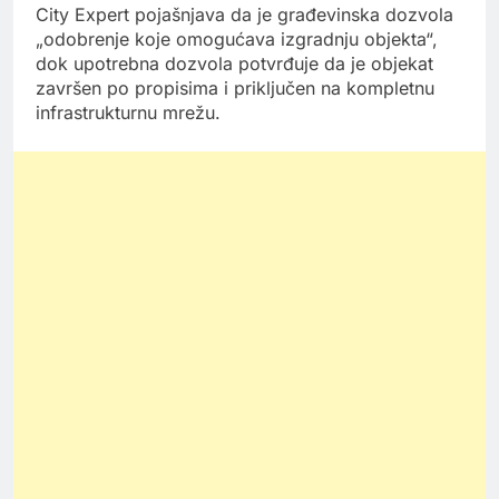
City Expert pojašnjava da je građevinska dozvola
„odobrenje koje omogućava izgradnju objekta“,
dok upotrebna dozvola potvrđuje da je objekat
završen po propisima i priključen na kompletnu
infrastrukturnu mrežu.