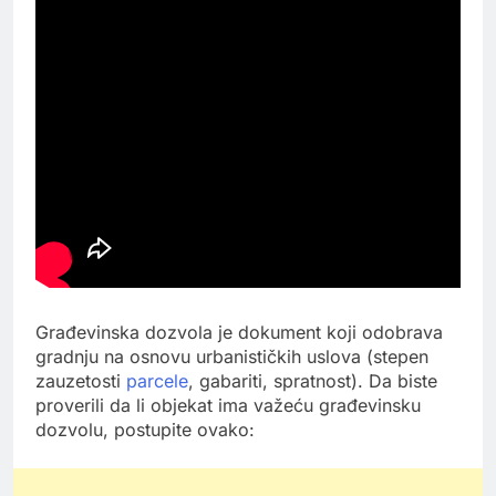
Građevinska dozvola je dokument koji odobrava
gradnju na osnovu urbanističkih uslova (stepen
zauzetosti
parcele
, gabariti, spratnost). Da biste
proverili da li objekat ima važeću građevinsku
dozvolu, postupite ovako: