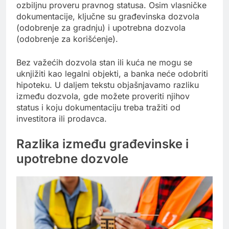
ozbiljnu proveru pravnog statusa. Osim vlasničke
dokumentacije, ključne su građevinska dozvola
(odobrenje za gradnju) i upotrebna dozvola
(odobrenje za korišćenje).
Bez važećih dozvola stan ili kuća ne mogu se
uknjižiti kao legalni objekti, a banka neće odobriti
hipoteku. U daljem tekstu objašnjavamo razliku
između dozvola, gde možete proveriti njihov
status i koju dokumentaciju treba tražiti od
investitora ili prodavca.
Razlika između građevinske i
upotrebne dozvole