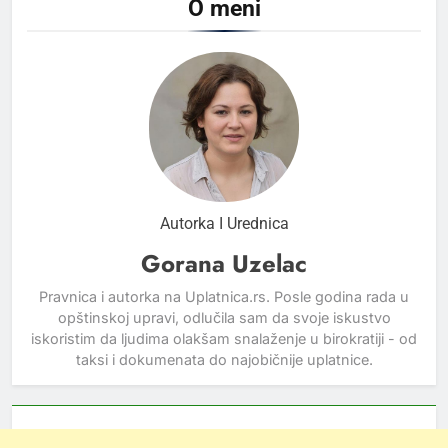
O meni
Autorka I Urednica
Gorana Uzelac
Pravnica i autorka na Uplatnica.rs. Posle godina rada u
opštinskoj upravi, odlučila sam da svoje iskustvo
iskoristim da ljudima olakšam snalaženje u birokratiji - od
taksi i dokumenata do najobičnije uplatnice.