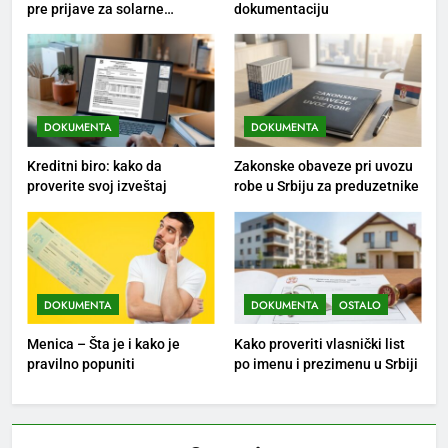
pre prijave za solarne
dokumentaciju
panele?
DOKUMENTA
DOKUMENTA
Kreditni biro: kako da
Zakonske obaveze pri uvozu
proverite svoj izveštaj
robe u Srbiju za preduzetnike
DOKUMENTA
DOKUMENTA
OSTALO
Menica – Šta je i kako je
Kako proveriti vlasnički list
pravilno popuniti
po imenu i prezimenu u Srbiji