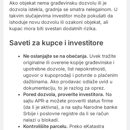
Ako objekat nema građevinsku dozvolu ili je
dozvola istekla, gradnja se smatra nelegalnom. U
takvim slučajevima investitor može pokušati da
ishoduje novu dozvolu ili ozakoni objekat, ali
kupac mora biti svestan dodatnih rizika.
Saveti za kupce i investitore
Ne oslanjajte se na obećanja.
Uvek tražite
originalne ili overene kopije građevinske i
upotrebne dozvole, list nepokretnosti,
ugovor o kupoprodaji i potvrde o plaćenim
dažbinama. Ako prodavac odlaže uvid u
dokumentaciju, to je razlog za oprez.
Pored dozvola, proverite investitora.
Na
sajtu APR-a možete proveriti status firme
(da li je aktivna), a na sajtu Narodne banke
Srbije i poslovne registre da li se račun
nalazi u blokadi.
Kontrolišite parcelu.
Preko eKatastra