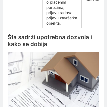
o plaćenim
porezima,
prijavu radova i
prijavu završetka
objekta.
Šta sadrži upotrebna dozvola i
kako se dobija