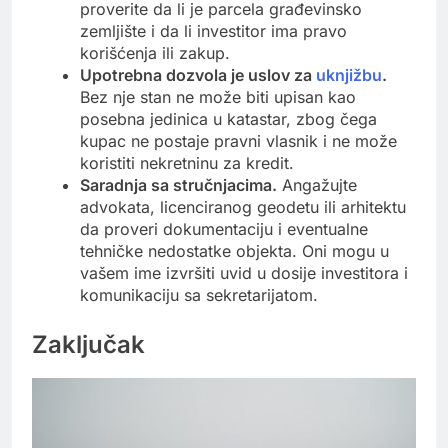
proverite da li je parcela građevinsko
zemljište i da li investitor ima pravo
korišćenja ili zakup.
Upotrebna dozvola je uslov za
uknjižbu
.
Bez nje stan ne može biti upisan kao
posebna jedinica u katastar, zbog čega
kupac ne postaje pravni vlasnik i ne može
koristiti nekretninu za kredit.
Saradnja sa stručnjacima.
Angažujte
advokata, licenciranog geodetu ili arhitektu
da proveri dokumentaciju i eventualne
tehničke nedostatke objekta. Oni mogu u
vašem ime izvršiti uvid u dosije investitora i
komunikaciju sa sekretarijatom.
Zaključak