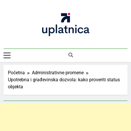
Skip
to
content
Uplatnica
Vodič Kroz Takse I Uplate
Početna
Administrativne promene
Upotrebna i građevinska dozvola: kako proveriti status
objekta