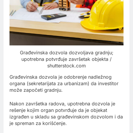
Građevinska dozvola dozvoljava gradnju;
upotrebna potvrđuje završetak objekta /
shutterstock.com
Građevinska dozvola je odobrenje nadležnog
organa (sekretarijata za urbanizam) da investitor
može započeti gradnju.
Nakon završetka radova, upotrebna dozvola je
rešenje kojim organ potvrđuje da je objekat
izgrađen u skladu sa građevinskom dozvolom i da
je spreman za korišćenje.