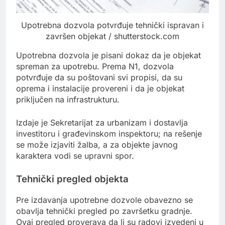
Upotrebna dozvola potvrđuje tehnički ispravan i
završen objekat / shutterstock.com
Upotrebna dozvola je pisani dokaz da je objekat
spreman za upotrebu. Prema N1, dozvola
potvrđuje da su poštovani svi propisi, da su
oprema i instalacije provereni i da je objekat
priključen na infrastrukturu.
Izdaje je Sekretarijat za urbanizam i dostavlja
investitoru i građevinskom inspektoru; na rešenje
se može izjaviti žalba, a za objekte javnog
karaktera vodi se upravni spor.
Tehnički pregled objekta
Pre izdavanja upotrebne dozvole obavezno se
obavlja tehnički pregled po završetku gradnje.
Ovaj pregled proverava da li su radovi izvedeni u