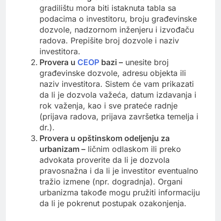
gradilištu mora biti istaknuta tabla sa
podacima o investitoru, broju građevinske
dozvole, nadzornom inženjeru i izvođaču
radova. Prepišite broj dozvole i naziv
investitora.
Provera u
CEOP
bazi –
unesite broj
građevinske dozvole, adresu objekta ili
naziv investitora. Sistem će vam prikazati
da li je dozvola važeća, datum izdavanja i
rok važenja, kao i sve prateće radnje
(prijava radova, prijava završetka temelja i
dr.).
Provera u opštinskom odeljenju za
urbanizam –
ličnim odlaskom ili preko
advokata proverite da li je dozvola
pravosnažna i da li je investitor eventualno
tražio izmene (npr. dogradnja). Organi
urbanizma takođe mogu pružiti informaciju
da li je pokrenut postupak ozakonjenja.