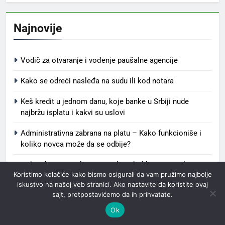
Najnovije
Vodič za otvaranje i vođenje paušalne agencije
Kako se odreći nasleđa na sudu ili kod notara
Keš kredit u jednom danu, koje banke u Srbiji nude
najbržu isplatu i kakvi su uslovi
Administrativna zabrana na platu – Kako funkcioniše i
koliko novca može da se odbije?
Naknada za upravljanje zgradom: koliko stanar plaća
Koristimo kolačiće kako bismo osigurali da vam pružimo najbolje
mesečno i od čega zavisi iznos
iskustvo na našoj veb stranici. Ako nastavite da koristite ovaj
sajt, pretpostavićemo da ih prihvatate.
Katastar nepokretnosti – Kako funkcioniše i kako
proveriti vlasništvo?
Ok