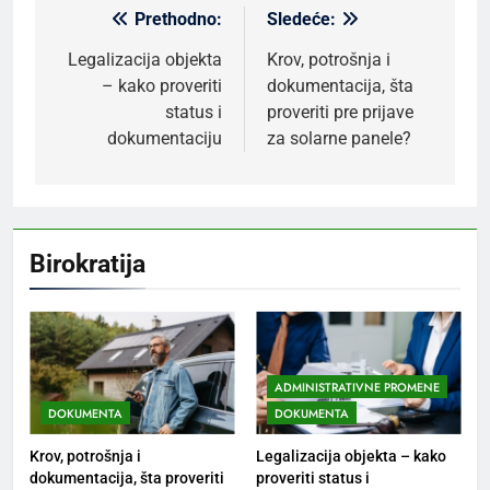
Prethodno:
Sledeće:
Kretanje
članka
Legalizacija objekta
Krov, potrošnja i
– kako proveriti
dokumentacija, šta
status i
proveriti pre prijave
dokumentaciju
za solarne panele?
Birokratija
ADMINISTRATIVNE PROMENE
DOKUMENTA
DOKUMENTA
Krov, potrošnja i
Legalizacija objekta – kako
dokumentacija, šta proveriti
proveriti status i