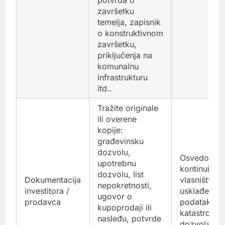
završetku
temelja, zapisnik
o konstruktivnom
završetku,
priključenja na
komunalnu
infrastrukturu
itd..
Tražite originale
ili overene
kopije:
građevinsku
dozvolu,
Osvedočuje
upotrebnu
kontinuitet
dozvolu, list
Dokumentacija
vlasništva i
nepokretnosti,
investitora /
usklađenost
ugovor o
prodavca
podataka s
kupoprodaji ili
katastrom i
nasleđu, potvrde
dozvolama.