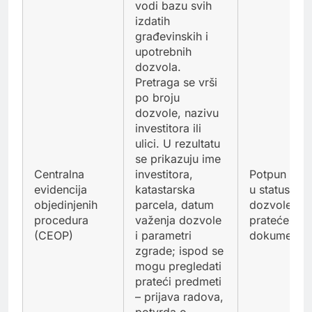
vodi bazu svih
izdatih
građevinskih i
upotrebnih
dozvola.
Pretraga se vrši
po broju
dozvole, nazivu
investitora ili
ulici. U rezultatu
se prikazuju ime
Centralna
investitora,
Potpun uvid
evidencija
katastarska
u status
objedinjenih
parcela, datum
dozvole i
procedura
važenja dozvole
prateće
(CEOP)
i parametri
dokumente.
zgrade; ispod se
mogu pregledati
prateći predmeti
– prijava radova,
potvrda o