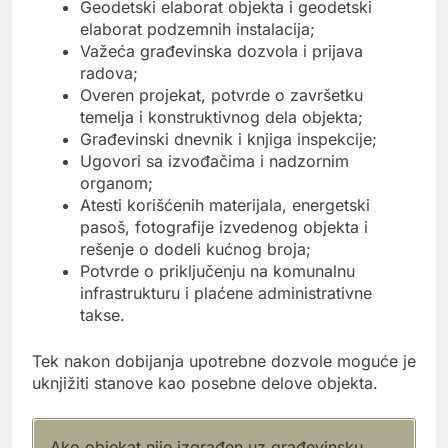
Geodetski elaborat objekta i geodetski
elaborat podzemnih instalacija;
Važeća građevinska dozvola i prijava
radova;
Overen projekat, potvrde o završetku
temelja i konstruktivnog dela objekta;
Građevinski dnevnik i knjiga inspekcije;
Ugovori sa izvođačima i nadzornim
organom;
Atesti korišćenih materijala, energetski
pasoš, fotografije izvedenog objekta i
rešenje o dodeli kućnog broja;
Potvrde o priključenju na komunalnu
infrastrukturu i plaćene administrativne
takse.
Tek nakon dobijanja upotrebne dozvole moguće je
uknjižiti stanove kao posebne delove objekta.
Ako objekat nije izgrađen uz građevinsku