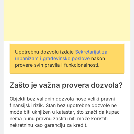
Upotrebnu dozvolu izdaje
Sekretarijat za
urbanizam i građevinske poslove
nakon
provere svih pravila i funkcionalnosti.
Zašto je važna provera dozvola?
Objekti bez validnih dozvola nose veliki pravni i
finansijski rizik. Stan bez upotrebne dozvole ne
može biti uknjižen u katastar, što znači da kupac
nema punu pravnu zaštitu niti može koristiti
nekretninu kao garanciju za kredit.