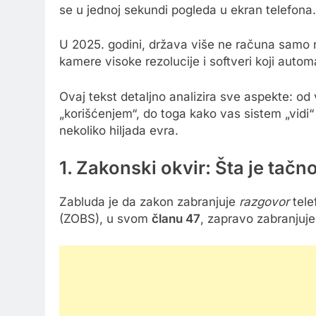
se u jednoj sekundi pogleda u ekran telefona.
U 2025. godini, država više ne računa samo n
kamere visoke rezolucije i softveri koji autom
Ovaj tekst detaljno analizira sve aspekte: od
„korišćenjem“, do toga kako vas sistem „vidi
nekoliko hiljada evra.
1. Zakonski okvir: Šta je tač
Zabluda je da zakon zabranjuje
razgovor
tel
(ZOBS), u svom
članu 47
, zapravo zabranjuj