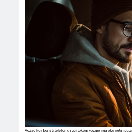
Vozač koji koristi telefon u ruci tokom vožnje ima oko četiri p