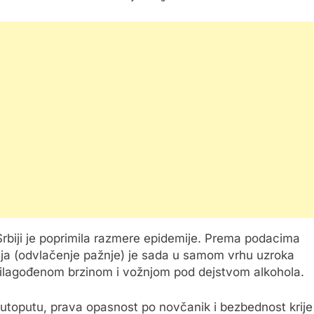
rbiji je poprimila razmere epidemije. Prema podacima
ija (odvlačenje pažnje) je sada u samom vrhu uzroka
ilagođenom brzinom i vožnjom pod dejstvom alkohola.
utoputu, prava opasnost po novčanik i bezbednost krije