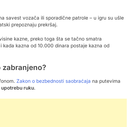
a savest vozača ili sporadične patrole – u igru su ušle
atski prepoznaju prekršaj.
 visine kazne, preko toga šta se tačno smatra
“ i kada kazna od 10.000 dinara postaje kazna od
no zabranjeno?
efonom.
Zakon o bezbednosti saobraćaja
na putevima
e
upotrebu ruku
.