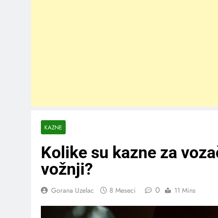
KAZNE
Kolike su kazne za vozač
vožnji?
0
Gorana Uzelac
8 Meseci
11 Mins