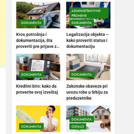
ADMINISTRATIVNE
PROMENE
DOKUMENTA
DOKUMENTA
Krov, potrošnja i
Legalizacija objekta –
dokumentacija, šta
kako proveriti status i
proveriti pre prijave za
dokumentaciju
solarne panele?
DOKUMENTA
DOKUMENTA
Kreditni biro: kako da
Zakonske obaveze pri
proverite svoj izveštaj
uvozu robe u Srbiju za
preduzetnike
DOKUMENTA
DOKUMENTA
OSTALO