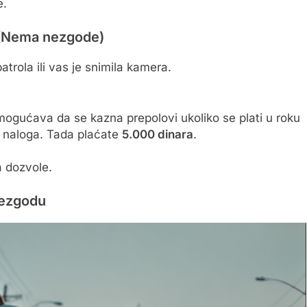
e.
u (Nema nezgode)
atrola ili vas je snimila kamera.
gućava da se kazna prepolovi ukoliko se plati u roku
 naloga. Tada plaćate
5.000 dinara
.
 dozvole.
nezgodu