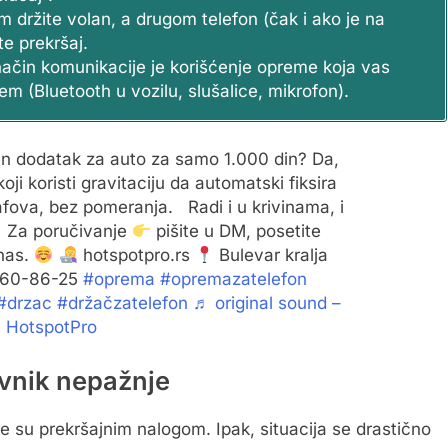
držite volan, a drugom telefon (čak i ako je na
te prekršaj.
način komunikacije je korišćenje opreme koja vas
m (Bluetooth u vozilu, slušalice, mikrofon).
n dodatak za auto za samo 1.000 din? Da,
oji koristi gravitaciju da automatski fiksira
rafova, bez pomeranja. Radi i u krivinama, i
Za poručivanje
pišite u DM, posetite
 nas.
hotspotpro.rs
Bulevar kralja
60-86-25
#oprema
#opremazatelefon
#drzac
#držačzatelefon
♬ original sound –
HotspotPro
ovnik nepažnje
ne su prekršajnim nalogom. Ipak, situacija se drastično