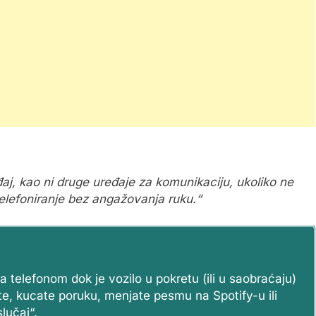
đaj, kao ni druge uređaje za komunikaciju, ukoliko ne
lefoniranje bez angažovanja ruku.“
a telefonom dok je vozilo u pokretu (ili u saobraćaju)
rate, kucate poruku, menjate pesmu na Spotify-u ili
lučaj“.