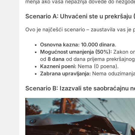
menja ako vaša nepažnja dovede do nezgod
Scenario A: Uhvaćeni ste u prekršaj
Ovo je najčešći scenario – zaustavila vas je p
Osnovna kazna:
10.000 dinara
.
Mogućnost umanjenja (50%):
Zakon omo
od
8 dana
od dana prijema prekršajnog
Kazneni poeni:
Nema (0 poena).
Zabrana upravljanja:
Nema oduzimanja
Scenario B: Izazvali ste saobraćajnu 