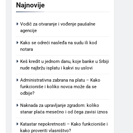
Najnovije
Vodič za otvaranje i vođenje paušalne
agencije
Kako se odreći nasleđa na sudu ili kod
notara
Keš kredit u jednom danu, koje banke u Srbiji
nude najbržu isplatu i kakvi su uslovi
Administrativna zabrana na platu – Kako
funkcioniše i koliko novca može da se
odbije?
Naknada za upravljanje zgradom: koliko
stanar plaća mesečno i od čega zavisi iznos
Katastar nepokretnosti – Kako funkcioniše i
kako proveriti vlasništvo?