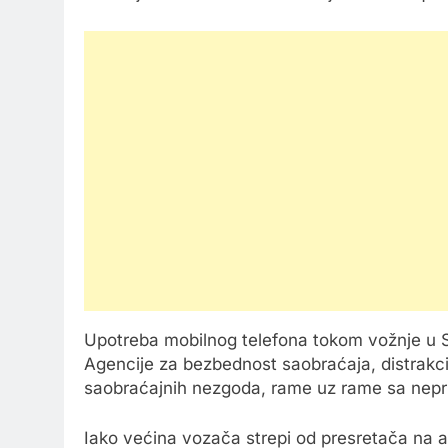
Upotreba mobilnog telefona tokom vožnje u S
Agencije za bezbednost saobraćaja, distrakc
saobraćajnih nezgoda, rame uz rame sa nepr
Iako većina vozača strepi od presretača na a