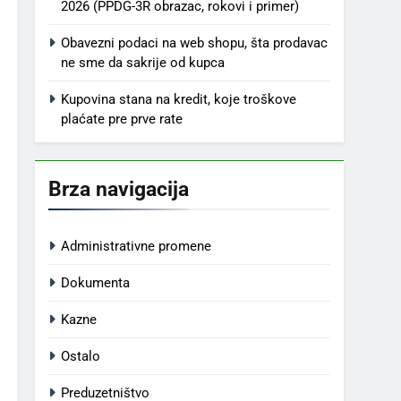
2026 (PPDG-3R obrazac, rokovi i primer)
Obavezni podaci na web shopu, šta prodavac
ne sme da sakrije od kupca
Kupovina stana na kredit, koje troškove
plaćate pre prve rate
Brza navigacija
Administrativne promene
Dokumenta
Kazne
Ostalo
Preduzetništvo