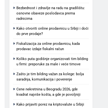
Bezbednost i zdravlje na radu na gradilištu:
osnovne obaveze poslodavca prema
radnicima
Kako otvoriti online prodavnicu u Srbiji i doći
do prve prodaje?
Fiskalizacija za online prodavnicu, kada
prodavac izdaje fiskalni račun
Koliko puta godišnje organizovati tim bilding
u firmi: preporuke za male i veće timove
Zašto je tim bilding važan za kolege: bolja
saradnja, komunikacija i poverenje
Cene nekretnina u Beogradu 2026, gde
kvadrat najviše košta, a gde je povoljniji
Kako prijaviti porez na kriptovalute u Srbiji