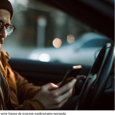
uta veće šanse da izazove saobraćajnu nezgodu