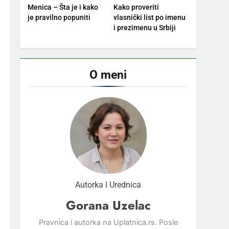
Menica – Šta je i kako
Kako proveriti
je pravilno popuniti
vlasnički list po imenu
i prezimenu u Srbiji
O meni
Autorka I Urednica
Gorana Uzelac
Pravnica i autorka na Uplatnica.rs. Posle