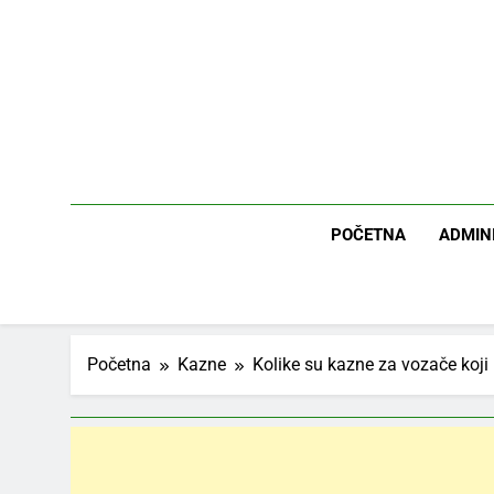
Skip
to
content
POČETNA
ADMIN
Početna
Kazne
Kolike su kazne za vozače koji 