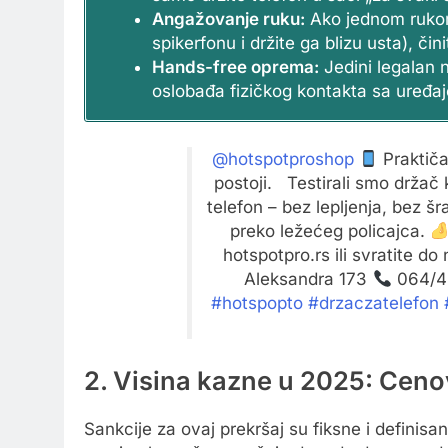
Angažovanje ruku:
Ako jednom rukom 
spikerfonu i držite ga blizu usta), čini
Hands-free oprema:
Jedini legalan 
oslobađa fizičkog kontakta sa uređaje
@hotspotproshop
Praktiča
postoji. Testirali smo držač k
telefon – bez lepljenja, bez š
preko ležećeg policajca.
hotspotpro.rs ili svratite do
Aleksandra 173
064/4
#hotspopto
#drzaczatelefon
2. Visina kazne u 2025: Cen
Sankcije za ovaj prekršaj su fiksne i definisa