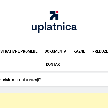
Uplatnica
Vodič Kroz Takse I Uplate
ISTRATIVNE PROMENE
DOKUMENTA
KAZNE
PREDUZE
KONTAKT
koriste mobilni u vožnji?