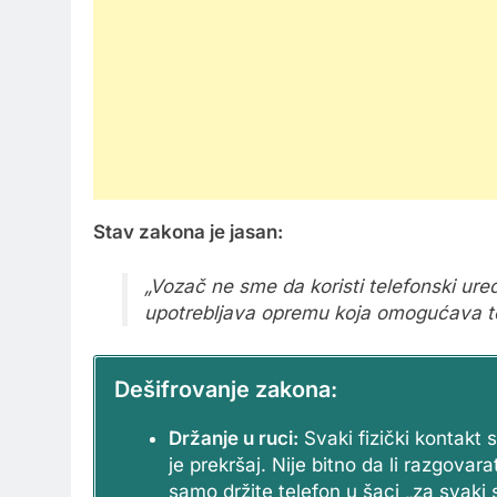
Stav zakona je jasan:
„Vozač ne sme da koristi telefonski ure
upotrebljava opremu koja omogućava te
Dešifrovanje zakona:
Držanje u ruci:
Svaki fizički kontakt s
je prekršaj. Nije bitno da li razgova
samo držite telefon u šaci „za svaki s