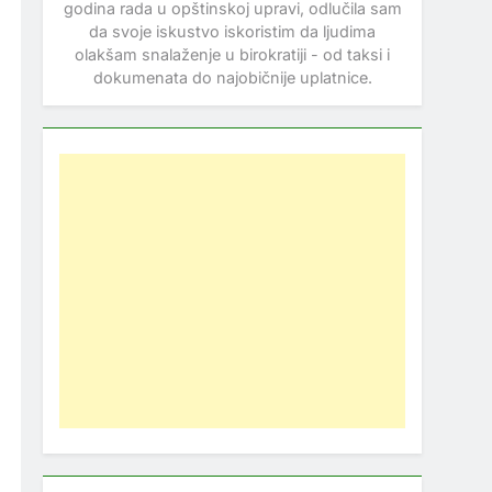
godina rada u opštinskoj upravi, odlučila sam
da svoje iskustvo iskoristim da ljudima
olakšam snalaženje u birokratiji - od taksi i
dokumenata do najobičnije uplatnice.