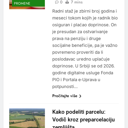
0
7 mins
PROMENE
Radni staž je zbirni broj godina i
meseci tokom kojih je radnik bio
osiguran i plaćao doprinose. On
je presudan za ostvarivanje
prava na penziju i druge
socijalne beneficije, pa je važno
povremeno proveriti da li
poslodavac uredno uplaćuje
doprinose. U Srbiji se od 2026.
godine digitalne usluge Fondа
PIO i Portala e‑Uprava u
potpunosti…
Pročitajte više
Kako podeliti parcelu:
Vodič kroz preparcelaciju
zemljišta