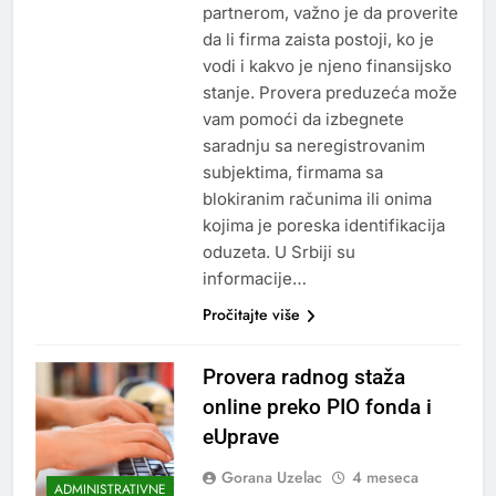
partnerom, važno je da proverite
da li firma zaista postoji, ko je
vodi i kakvo je njeno finansijsko
stanje. Provera preduzeća može
vam pomoći da izbegnete
saradnju sa neregistrovanim
subjektima, firmama sa
blokiranim računima ili onima
kojima je poreska identifikacija
oduzeta. U Srbiji su
informacije…
Pročitajte više
Provera radnog staža
online preko PIO fonda i
eUprave
Gorana Uzelac
4 meseca
ADMINISTRATIVNE