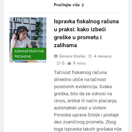
Pročitajte više
Ispravka fiskalnog računa
u praksi: kako izbeći
greške u prometu i
zalihama
ADMINISTRATIVNE
Gorana Uzelac
4 meseca
PROMENE
0
9 mins
Tačnost fiskalnog računa
direktno utiče na tačnost
poslovnih evidencija. Svaka
greška, bilo da se odnosi na
iznos, artikal ili način plaćanja,
automatski ulazi u sistem
Poreska uprava Srbije i postaje
deo zvaničnog prometa. Zbog
toga ispravka takvih grešaka nije