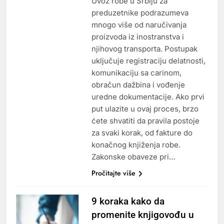
Uvoz robe u Srbiju za
preduzetnike podrazumeva
mnogo više od naručivanja
proizvoda iz inostranstva i
njihovog transporta. Postupak
uključuje registraciju delatnosti,
komunikaciju sa carinom,
obračun dažbina i vođenje
uredne dokumentacije. Ako prvi
put ulazite u ovaj proces, brzo
ćete shvatiti da pravila postoje
za svaki korak, od fakture do
konačnog knjiženja robe.
Zakonske obaveze pri…
Pročitajte više
9 koraka kako da
promenite knjigovođu u