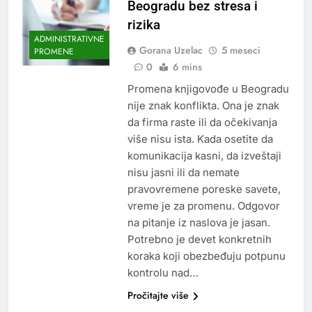
Beogradu bez stresa i
rizika
ADMINISTRATIVNE
Gorana Uzelac
5 meseci
PROMENE
0
6 mins
Promena knjigovođe u Beogradu
nije znak konflikta. Ona je znak
da firma raste ili da očekivanja
više nisu ista. Kada osetite da
komunikacija kasni, da izveštaji
nisu jasni ili da nemate
pravovremene poreske savete,
vreme je za promenu. Odgovor
na pitanje iz naslova je jasan.
Potrebno je devet konkretnih
koraka koji obezbeđuju potpunu
kontrolu nad…
Pročitajte više