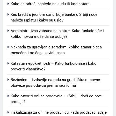
Kako se odreći nasleđa na sudu ili kod notara
Keš kredit u jednom danu, koje banke u Srbiji nude
najbržu isplatu i kakvi su uslovi
Administrativna zabrana na platu – Kako funkcioniše i
koliko novca može da se odbije?
Naknada za upravljanje zgradom: koliko stanar plaća
mesečno i od čega zavisi iznos
Katastar nepokretnosti – Kako funkcioniše i kako
proveriti vlasništvo?
Bezbednost i zdravlje na radu na gradilištu: osnovne
obaveze poslodavca prema radnicima
Kako otvoriti online prodavnicu u Srbiji i doći do prve
prodaje?
Fiskalizacija za online prodavnicu, kada prodavac izdaje