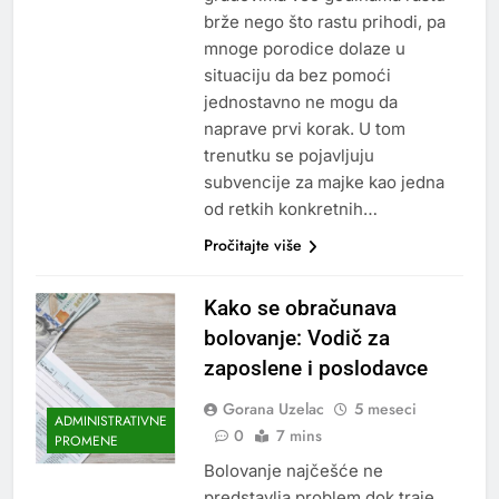
brže nego što rastu prihodi, pa
mnoge porodice dolaze u
situaciju da bez pomoći
jednostavno ne mogu da
naprave prvi korak. U tom
trenutku se pojavljuju
subvencije za majke kao jedna
od retkih konkretnih…
Pročitajte više
Kako se obračunava
bolovanje: Vodič za
zaposlene i poslodavce
Gorana Uzelac
5 meseci
ADMINISTRATIVNE
0
7 mins
PROMENE
Bolovanje najčešće ne
predstavlja problem dok traje.