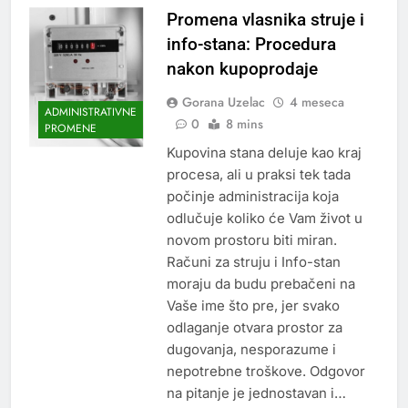
Promena vlasnika struje i
info-stana: Procedura
nakon kupoprodaje
Gorana Uzelac
4 meseca
ADMINISTRATIVNE
0
8 mins
PROMENE
Kupovina stana deluje kao kraj
procesa, ali u praksi tek tada
počinje administracija koja
odlučuje koliko će Vam život u
novom prostoru biti miran.
Računi za struju i Info-stan
moraju da budu prebačeni na
Vaše ime što pre, jer svako
odlaganje otvara prostor za
dugovanja, nesporazume i
nepotrebne troškove. Odgovor
na pitanje je jednostavan i…