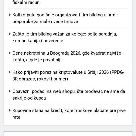
fiskalni račun
Koliko puta godišnje organizovati tim bilding u firmi:
preporuke za male i veće timove
Zašto je tim bilding važan za kolege: bolja saradnja,
komunikacija i poverenje
Cene nekretnina u Beogradu 2026, gde kvadrat najviše
košta, a gde je povoljniji
Kako prijaviti porez na kriptovalute u Srbiji 2026 (PPDG-
3R obrazac, rokovi i primer)
Obavezni podaci na web shopu, šta prodavac ne sme da
sakrije od kupca
Kupovina stana na kredit, koje troškove plaćate pre prve
rate