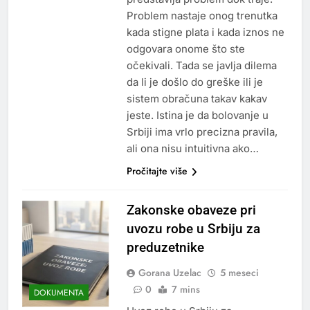
Problem nastaje onog trenutka
kada stigne plata i kada iznos ne
odgovara onome što ste
očekivali. Tada se javlja dilema
da li je došlo do greške ili je
sistem obračuna takav kakav
jeste. Istina je da bolovanje u
Srbiji ima vrlo precizna pravila,
ali ona nisu intuitivna ako…
Pročitajte više
Zakonske obaveze pri
uvozu robe u Srbiju za
preduzetnike
Gorana Uzelac
5 meseci
0
7 mins
DOKUMENTA