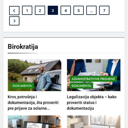
1
2
3
4
5
…
7
Birokratija
ADMINISTRATIVNE PROMENE
DOKUMENTA
DOKUMENTA
Krov, potrošnja i
Legalizacija objekta – kako
dokumentacija, šta proveriti
proveriti status i
pre prijave za solarne
dokumentaciju
panele?