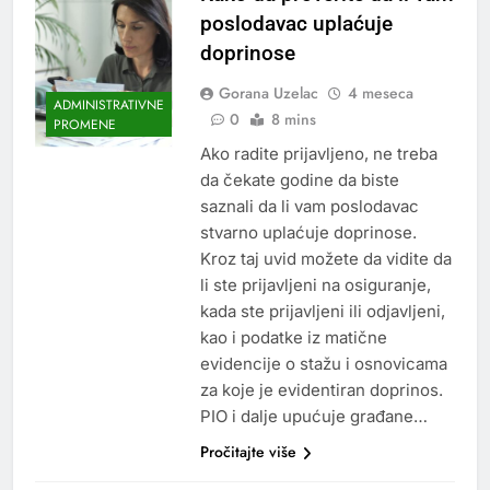
poslodavac uplaćuje
doprinose
Gorana Uzelac
4 meseca
ADMINISTRATIVNE
0
8 mins
PROMENE
Ako radite prijavljeno, ne treba
da čekate godine da biste
saznali da li vam poslodavac
stvarno uplaćuje doprinose.
Kroz taj uvid možete da vidite da
li ste prijavljeni na osiguranje,
kada ste prijavljeni ili odjavljeni,
kao i podatke iz matične
evidencije o stažu i osnovicama
za koje je evidentiran doprinos.
PIO i dalje upućuje građane…
Pročitajte više