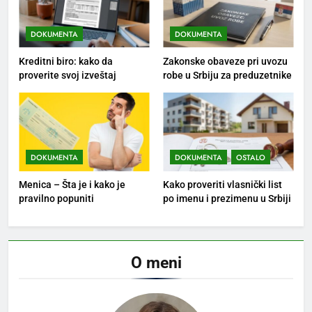
DOKUMENTA
DOKUMENTA
Kreditni biro: kako da
Zakonske obaveze pri uvozu
proverite svoj izveštaj
robe u Srbiju za preduzetnike
DOKUMENTA
DOKUMENTA
OSTALO
Menica – Šta je i kako je
Kako proveriti vlasnički list
pravilno popuniti
po imenu i prezimenu u Srbiji
O meni