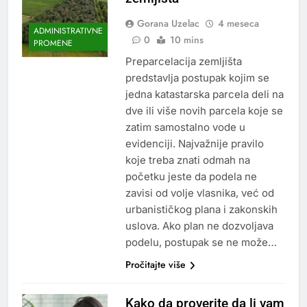
Gorana Uzelac
4 meseca
ADMINISTRATIVNE
0
10 mins
PROMENE
Preparcelacija zemljišta
predstavlja postupak kojim se
jedna katastarska parcela deli na
dve ili više novih parcela koje se
zatim samostalno vode u
evidenciji. Najvažnije pravilo
koje treba znati odmah na
početku jeste da podela ne
zavisi od volje vlasnika, već od
urbanističkog plana i zakonskih
uslova. Ako plan ne dozvoljava
podelu, postupak se ne može…
Pročitajte više
Kako da proverite da li vam