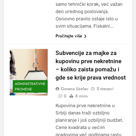
samo tehnički korak, već važan
deo urednog poslovanja.
Osnovno pravilo ostaje isto u
svim situacijama. Fiskalni…
Pročitajte više
Subvencije za majke za
kupovinu prve nekretnine
– koliko zaista pomažu i
gde se krije prava vrednost
ADMINISTRATIVNE
Gorana Uzelac
5 meseci
PROMENE
0
8 mins
Kupovina prve nekretnine u
Srbiji danas traži ozbiljno
planiranje i još ozbiljniji budžet.
Cene kvadrata u većim
gradovima već godinama rastu