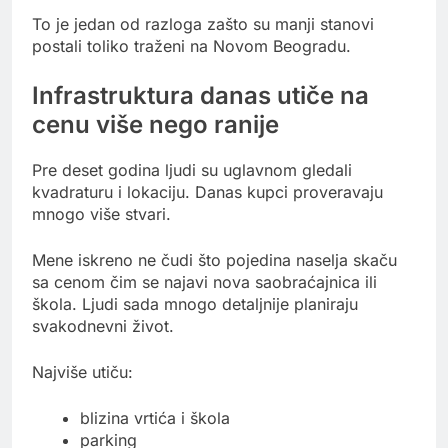
To je jedan od razloga zašto su manji stanovi
postali toliko traženi na Novom Beogradu.
Infrastruktura danas utiče na
cenu više nego ranije
Pre deset godina ljudi su uglavnom gledali
kvadraturu i lokaciju. Danas kupci proveravaju
mnogo više stvari.
Mene iskreno ne čudi što pojedina naselja skaču
sa cenom čim se najavi nova saobraćajnica ili
škola. Ljudi sada mnogo detaljnije planiraju
svakodnevni život.
Najviše utiču:
blizina vrtića i škola
parking