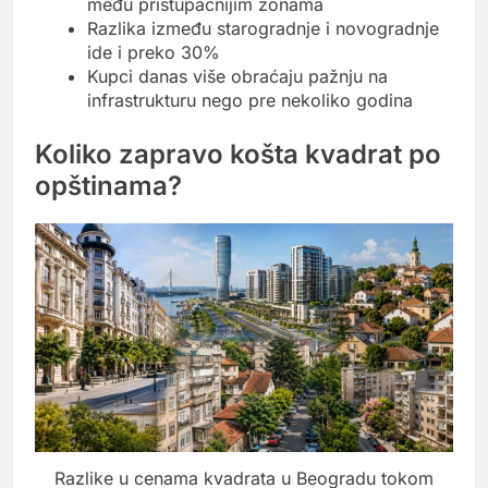
među pristupačnijim zonama
Razlika između starogradnje i novogradnje
ide i preko 30%
Kupci danas više obraćaju pažnju na
infrastrukturu nego pre nekoliko godina
Koliko zapravo košta kvadrat po
opštinama?
Razlike u cenama kvadrata u Beogradu tokom