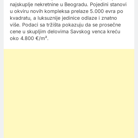
najskuplje nekretnine u Beogradu. Pojedini stanovi
u okviru novih kompleksa prelaze 5.000 evra po
kvadratu, a luksuznije jedinice odlaze i znatno
više. Podaci sa tržišta pokazuju da se prosečne
cene u skupljim delovima Savskog venca kreću
oko 4.800 €/m².