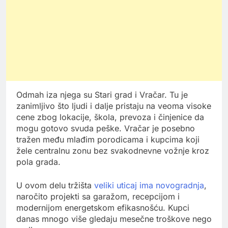
Odmah iza njega su Stari grad i Vračar. Tu je
zanimljivo što ljudi i dalje pristaju na veoma visoke
cene zbog lokacije, škola, prevoza i činjenice da
mogu gotovo svuda peške. Vračar je posebno
tražen među mlađim porodicama i kupcima koji
žele centralnu zonu bez svakodnevne vožnje kroz
pola grada.
U ovom delu tržišta
veliki uticaj ima novogradnja
,
naročito projekti sa garažom, recepcijom i
modernijom energetskom efikasnošću. Kupci
danas mnogo više gledaju mesečne troškove nego