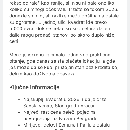
“eksplodirale” kao ranije, ali nisu ni pale onoliko
koliko su mnogi očekivali. Tržište se tokom 2026.
donekle smirilo, ali razlike među opštinama ostale
su ogromne. U jednoj ulici kvadrat ide preko
5.000 evra, dok se nekoliko kilometara dalje i
dalje mogu pronaći stanovi po skoro duplo nižoj
ceni.
Mene je iskreno zanimalo jedno vrlo praktično
pitanje, gde danas zaista plaćate lokaciju, a gde
još može da se kupi pristojan stan bez kredita koji
deluje kao doživotna obaveza.
Ključne informacije
Najskuplji kvadrat u 2026. i dalje drže
Savski venac, Stari grad i Vračar
Najveći rast cena beleži pojedina
novogradnja na Novom Beogradu
Mirijevo, delovi Zemuna i Palilule ostaju