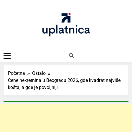
Skip
to
content
Uplatnica
Vodič Kroz Takse I Uplate
Početna
Ostalo
Cene nekretnina u Beogradu 2026, gde kvadrat najviše
košta, a gde je povoljniji