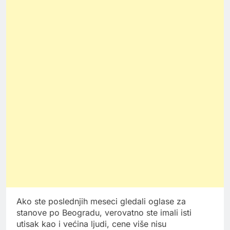
Ako ste poslednjih meseci gledali oglase za
stanove po Beogradu, verovatno ste imali isti
utisak kao i većina ljudi, cene više nisu