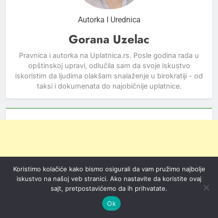
Autorka I Urednica
Gorana Uzelac
Pravnica i autorka na Uplatnica.rs. Posle godina rada u
opštinskoj upravi, odlučila sam da svoje iskustvo
iskoristim da ljudima olakšam snalaženje u birokratiji - od
taksi i dokumenata do najobičnije uplatnice.
Koristimo kolačiće kako bismo osigurali da vam pružimo najbolje
iskustvo na našoj veb stranici. Ako nastavite da koristite ovaj
sajt, pretpostavićemo da ih prihvatate.
Ok