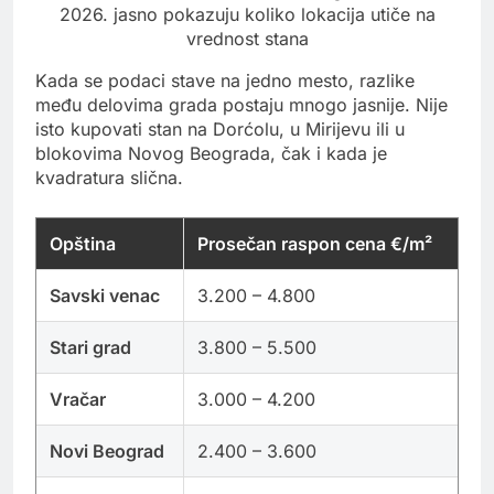
2026. jasno pokazuju koliko lokacija utiče na
vrednost stana
Kada se podaci stave na jedno mesto, razlike
među delovima grada postaju mnogo jasnije. Nije
isto kupovati stan na Dorćolu, u Mirijevu ili u
blokovima Novog Beograda, čak i kada je
kvadratura slična.
Opština
Prosečan raspon cena €/m²
Savski venac
3.200 – 4.800
Stari grad
3.800 – 5.500
Vračar
3.000 – 4.200
Novi Beograd
2.400 – 3.600