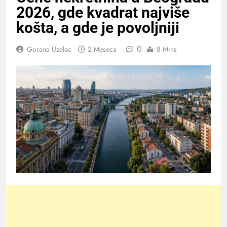
2026, gde kvadrat najviše
košta, a gde je povoljniji
0
Gorana Uzelac
2 Meseca
8 Mins