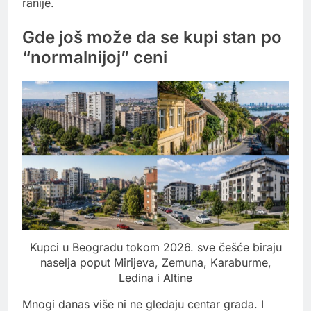
ranije.
Gde još može da se kupi stan po
“normalnijoj” ceni
Kupci u Beogradu tokom 2026. sve češće biraju
naselja poput Mirijeva, Zemuna, Karaburme,
Ledina i Altine
Mnogi danas više ni ne gledaju centar grada. I