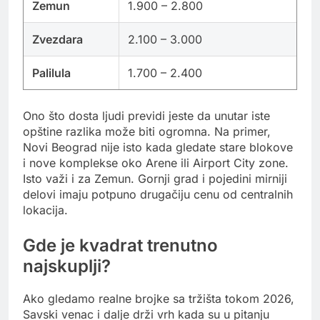
Zemun
1.900 – 2.800
Zvezdara
2.100 – 3.000
Palilula
1.700 – 2.400
Ono što dosta ljudi previdi jeste da unutar iste
opštine razlika može biti ogromna. Na primer,
Novi Beograd nije isto kada gledate stare blokove
i nove komplekse oko Arene ili Airport City zone.
Isto važi i za Zemun. Gornji grad i pojedini mirniji
delovi imaju potpuno drugačiju cenu od centralnih
lokacija.
Gde je kvadrat trenutno
najskuplji?
Ako gledamo realne brojke sa tržišta tokom 2026,
Savski venac i dalje drži vrh kada su u pitanju