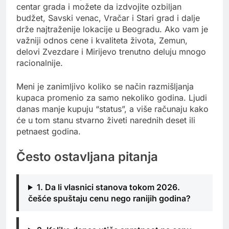
centar grada i možete da izdvojite ozbiljan
budžet, Savski venac, Vračar i Stari grad i dalje
drže najtraženije lokacije u Beogradu. Ako vam je
važniji odnos cene i kvaliteta života, Zemun,
delovi Zvezdare i Mirijevo trenutno deluju mnogo
racionalnije.
Meni je zanimljivo koliko se način razmišljanja
kupaca promenio za samo nekoliko godina. Ljudi
danas manje kupuju “status”, a više računaju kako
će u tom stanu stvarno živeti narednih deset ili
petnaest godina.
Često ostavljana pitanja
1. Da li vlasnici stanova tokom 2026.
češće spuštaju cenu nego ranijih godina?