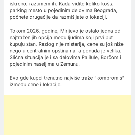
iskreno, razumem ih. Kada vidite koliko košta
parking mesto u pojedinim delovima Beograda,
počnete drugačije da razmišljate o lokaciji.
Tokom 2026. godine, Mirijevo je ostalo jedna od
najtraženijih opcija među ljudima koji prvi put
kupuju stan. Razlog nije misterija, cene su još niže
nego u centralnim opštinama, a ponuda je velika.
Slična situacija je i sa delovima Palilule, Borčom i
pojedinim naseljima u Zemunu.
Evo gde kupci trenutno najviše traže “kompromis”
između cene i lokacije: