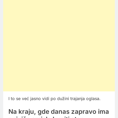
I to se već jasno vidi po dužini trajanja oglasa.
Na kraju, gde danas zapravo ima