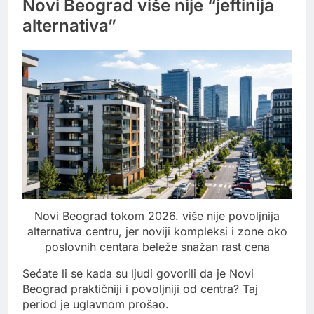
Novi Beograd više nije “jeftinija
alternativa”
Novi Beograd tokom 2026. više nije povoljnija
alternativa centru, jer noviji kompleksi i zone oko
poslovnih centara beleže snažan rast cena
Sećate li se kada su ljudi govorili da je Novi
Beograd praktičniji i povoljniji od centra? Taj
period je uglavnom prošao.