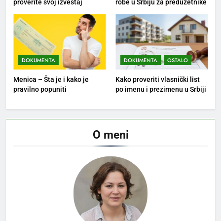
proverite svoj izveštaj
robe u Srbiju za preduzetnike
DOKUMENTA
DOKUMENTA
OSTALO
Menica – Šta je i kako je
Kako proveriti vlasnički list
pravilno popuniti
po imenu i prezimenu u Srbiji
O meni