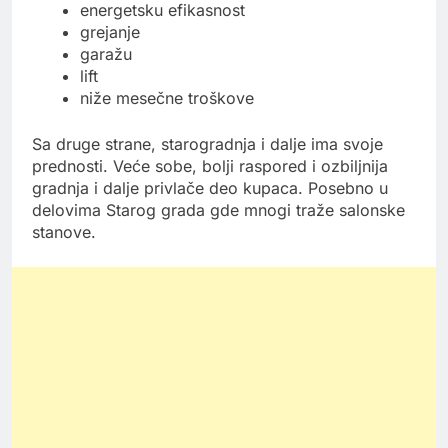
energetsku efikasnost
grejanje
garažu
lift
niže mesečne troškove
Sa druge strane, starogradnja i dalje ima svoje
prednosti. Veće sobe, bolji raspored i ozbiljnija
gradnja i dalje privlače deo kupaca. Posebno u
delovima Starog grada gde mnogi traže salonske
stanove.