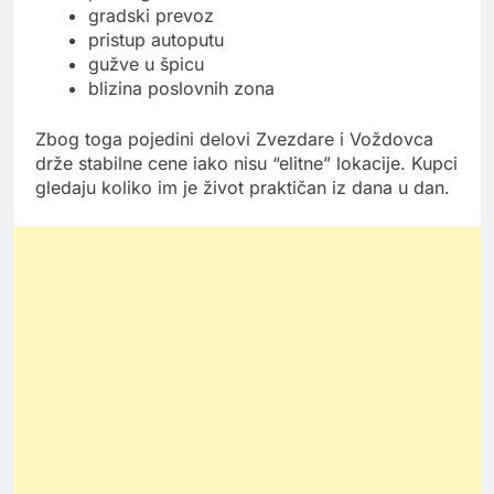
gradski prevoz
pristup autoputu
gužve u špicu
blizina poslovnih zona
Zbog toga pojedini delovi Zvezdare i Voždovca
drže stabilne cene iako nisu “elitne” lokacije. Kupci
gledaju koliko im je život praktičan iz dana u dan.