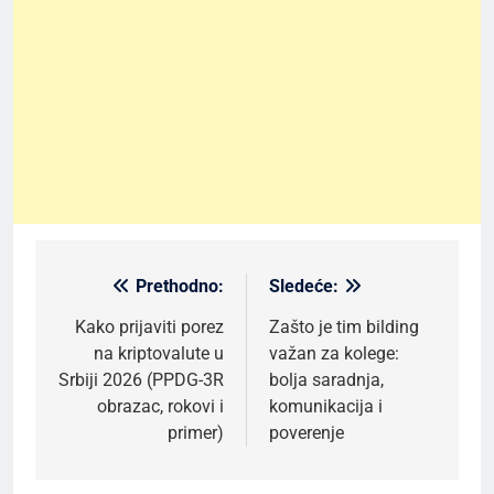
Prethodno:
Sledeće:
Kretanje
članka
Kako prijaviti porez
Zašto je tim bilding
na kriptovalute u
važan za kolege:
Srbiji 2026 (PPDG-3R
bolja saradnja,
obrazac, rokovi i
komunikacija i
primer)
poverenje