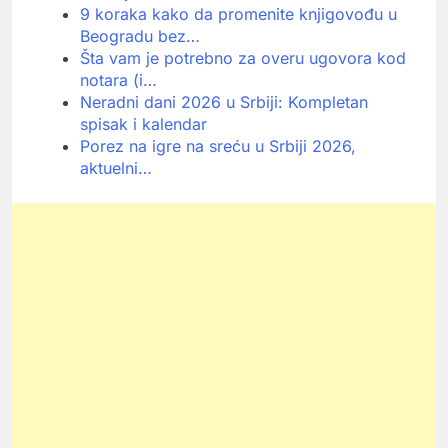
9 koraka kako da promenite knjigovođu u
Beogradu bez…
Šta vam je potrebno za overu ugovora kod
notara (i…
Neradni dani 2026 u Srbiji: Kompletan
spisak i kalendar
Porez na igre na sreću u Srbiji 2026,
aktuelni…