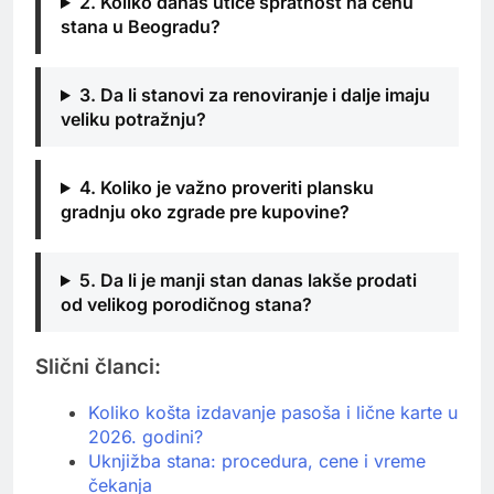
2. Koliko danas utiče spratnost na cenu
stana u Beogradu?
3. Da li stanovi za renoviranje i dalje imaju
veliku potražnju?
4. Koliko je važno proveriti plansku
gradnju oko zgrade pre kupovine?
5. Da li je manji stan danas lakše prodati
od velikog porodičnog stana?
Slični članci:
Koliko košta izdavanje pasoša i lične karte u
2026. godini?
Uknjižba stana: procedura, cene i vreme
čekanja