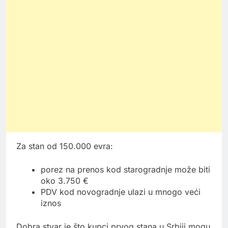
Za stan od 150.000 evra:
porez na prenos kod starogradnje može biti
oko 3.750 €
PDV kod novogradnje ulazi u mnogo veći
iznos
Dobra stvar je što kupci prvog stana u Srbiji mogu