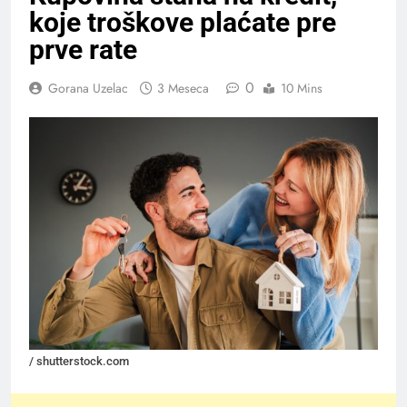
koje troškove plaćate pre
prve rate
0
Gorana Uzelac
3 Meseca
10 Mins
/ shutterstock.com