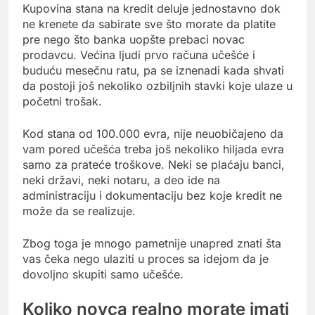
Kupovina stana na kredit deluje jednostavno dok
ne krenete da sabirate sve što morate da platite
pre nego što banka uopšte prebaci novac
prodavcu. Većina ljudi prvo računa učešće i
buduću mesečnu ratu, pa se iznenadi kada shvati
da postoji još nekoliko ozbiljnih stavki koje ulaze u
početni trošak.
Kod stana od 100.000 evra, nije neuobičajeno da
vam pored učešća treba još nekoliko hiljada evra
samo za prateće troškove. Neki se plaćaju banci,
neki državi, neki notaru, a deo ide na
administraciju i dokumentaciju bez koje kredit ne
može da se realizuje.
Zbog toga je mnogo pametnije unapred znati šta
vas čeka nego ulaziti u proces sa idejom da je
dovoljno skupiti samo učešće.
Koliko novca realno morate imati