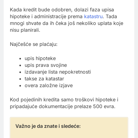
Kada kredit bude odobren, dolazi faza upisa
hipoteke i administracije prema
katastru
. Tada
mnogi shvate da ih čeka još nekoliko uplata koje
nisu planirali.
Najčešće se plaćaju:
upis hipoteke
upis prava svojine
izdavanje lista nepokretnosti
takse za katastar
overa založne izjave
Kod pojedinih kredita samo troškovi hipoteke i
pripadajuće dokumentacije prelaze 500 evra.
Važno je da znate i sledeće: