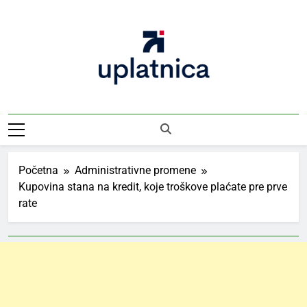
Skip
to
content
Uplatnica
Vodič Kroz Takse I Uplate
Početna
Administrativne promene
Kupovina stana na kredit, koje troškove plaćate pre prve
rate