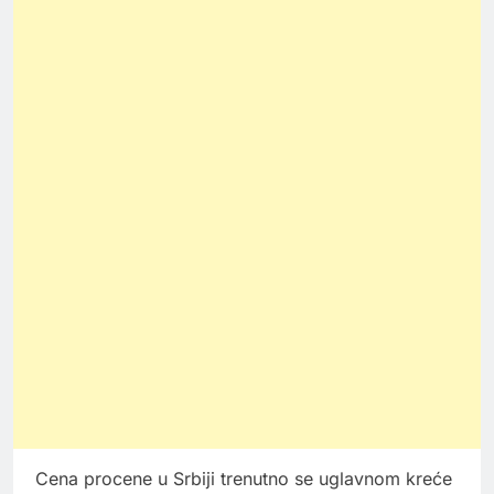
Cena procene u Srbiji trenutno se uglavnom kreće