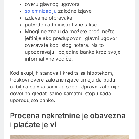
overu glavnog ugovora
solemnizaciju
založne izjave
izdavanje otpravaka
potvrde i administrativne takse
Mnogi ne znaju da možete proći nešto
jeftinije ako predugovor i glavni ugovor
overavate kod istog notara. Na to
upozoravaju i pojedine banke kroz svoje
informativne vodiče.
Kod skupljih stanova i kredita sa hipotekom,
troškovi overe založne izjave umeju da budu
ozbiljna stavka sami za sebe. Upravo zato nije
dovoljno gledati samo kamatnu stopu kada
upoređujete banke.
Procena nekretnine je obavezna
i plaćate je vi