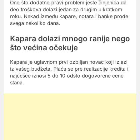
Ono što dodatno pravi problem jeste činjenica da
deo troškova dolazi jedan za drugim u kratkom
roku. Nekad između kapare, notara i banke prođe
svega nekoliko dana.
Kapara dolazi mnogo ranije nego
što većina očekuje
Kapara je uglavnom prvi ozbiljan novac koji izlazi
iz vašeg budžeta. Plaća se pre realizacije kredita i
najčešće iznosi 5 do 10 odsto dogovorene cene
stana.