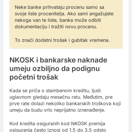
Neke banke prihvataju procenu samo sa
svoje liste procenitelja. Ako sami angažujete
nekoga van te liste, banka može odbiti
dokumentaciju i tražiti novu procenu.
To znači dodatni trošak i gubitak vremena.
NKOSK i bankarske naknade
umeju ozbiljno da podignu
početni trošak
Kada se priča o stambenom kreditu, ljudi
uglavnom gledaju mesečnu ratu. Međutim, pre
prve rate dolazi nekoliko bankarskih troškova koji
umeju da budu vrlo neprijatno iznenađenje.
Kod kredita osiguranih kod NKOSK premija
osiguranja često iznosi od 1,5 do 3,5 odsto