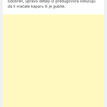
odobren, upravo detalji iz predugovora odlučuju
da li vraćate kaparu ili je gubite.