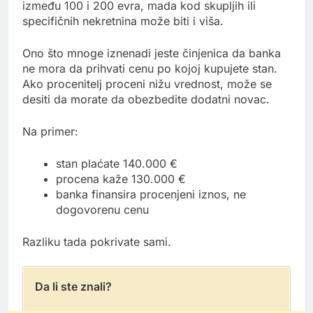
između 100 i 200 evra, mada kod skupljih ili
specifičnih nekretnina može biti i viša.
Ono što mnoge iznenadi jeste činjenica da banka
ne mora da prihvati cenu po kojoj kupujete stan.
Ako procenitelj proceni nižu vrednost, može se
desiti da morate da obezbedite dodatni novac.
Na primer:
stan plaćate 140.000 €
procena kaže 130.000 €
banka finansira procenjeni iznos, ne
dogovorenu cenu
Razliku tada pokrivate sami.
Da li ste znali?