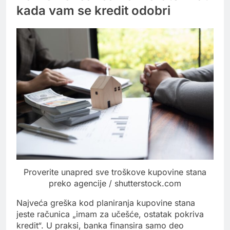
kada vam se kredit odobri
Proverite unapred sve troškove kupovine stana
preko agencije / shutterstock.com
Najveća greška kod planiranja kupovine stana
jeste računica „imam za učešće, ostatak pokriva
kredit“. U praksi, banka finansira samo deo