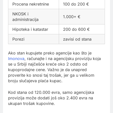
Procena nekretnine
100 do 200 €
NKOSK i
1.000+ €
administracija
Hipoteka i katastar
200 do 600 €
Porezi
zavisi od stana
Ako stan kupujete preko agencije kao što je
Imonova
, računajte i na agencijsku proviziju koja
se u Srbiji najčešće kreće oko 2 odsto od
kupoprodajne cene. Važno je da unapred
proverite ko snosi taj trošak, jer ga u velikom
broju slučajeva plaća kupac.
Kod stana od 120.000 evra, samo agencijska
provizija može dodati još oko 2.400 evra na
ukupan trošak kupovine.