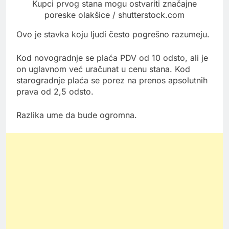
Kupci prvog stana mogu ostvariti značajne
poreske olakšice / shutterstock.com
Ovo je stavka koju ljudi često pogrešno razumeju.
Kod novogradnje se plaća PDV od 10 odsto, ali je
on uglavnom već uračunat u cenu stana. Kod
starogradnje plaća se porez na prenos apsolutnih
prava od 2,5 odsto.
Razlika ume da bude ogromna.