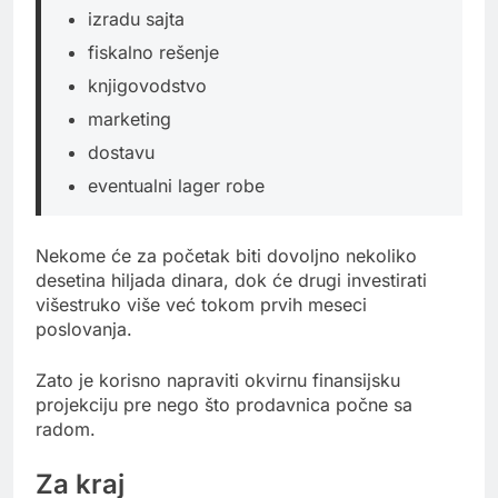
izradu sajta
fiskalno rešenje
knjigovodstvo
marketing
dostavu
eventualni lager robe
Nekome će za početak biti dovoljno nekoliko
desetina hiljada dinara, dok će drugi investirati
višestruko više već tokom prvih meseci
poslovanja.
Zato je korisno napraviti okvirnu finansijsku
projekciju pre nego što prodavnica počne sa
radom.
Za kraj