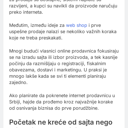
razvijeni, a kupci su navikli da proizvode naručuju
preko interneta.
Međutim, između ideje za
web shop
i prve
uspešne prodaje nalazi se nekoliko važnih koraka
koje ne treba preskakati.
Mnogi budući vlasnici online prodavnica fokusiraju
se na izradu sajta ili izbor proizvoda, a tek kasnije
počinju da razmišljaju o registraciji, fiskalnim
obavezama, dostavi i marketingu. U praksi je
mnogo lakše kada se svi ti elementi planiraju
zajedno.
Ako planirate da pokrenete internet prodavnicu u
Srbiji, hajde da prođemo kroz najvažnije korake
od osnivanja biznisa do prve porudžbine.
Početak ne kreće od sajta nego