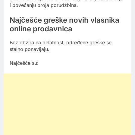
i povećanju broja porudžbina.
Najčešće greške novih vlasnika
online prodavnica
Bez obzira na delatnost, određene greške se
stalno ponavljaju.
Najčešće su: