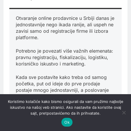
Otvaranje online prodavnice u Srbiji danas je
jednostavnije nego ikada ranije, ali uspeh ne
zavisi samo od registracije firme ili izbora
platforme.
Potrebno je povezati više važnih elemenata:
pravnu registraciju, fiskalizaciju, logistiku,
korisničko iskustvo i marketing.
Kada sve postavite kako treba od samog
početka, put od ideje do prve prodaje
postaje mnogo jednostavniji, a poslovanje
stabilnije i lakše za razvoj.
Koristimo kolačiće kako bismo osigurali da vam pružimo najbolje
iskustvo na našoj veb stranici. Ako nastavite da koristite ovaj
sajt, pretpostavićemo da ih prihvatate.
Ok