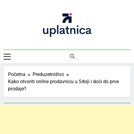
Skip
to
content
Uplatnica
Vodič Kroz Takse I Uplate
Početna
Preduzetništvo
Kako otvoriti online prodavnicu u Srbiji i doći do prve
prodaje?