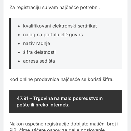
Za registraciju su vam najčešće potrebni:
kvalifikovani elektronski sertifikat
nalog na portalu eID.gov.rs
naziv radnje
šifra delatnosti
adresa sedišta
Kod online prodavnica najčešće se koristi šifra:
47.91 – Trgovina na malo posredstvom
pošte ili preko interneta
Nakon uspešne registracije dobijate matični broj i
PIB, čime stičete osnov za dalje poslovanje.