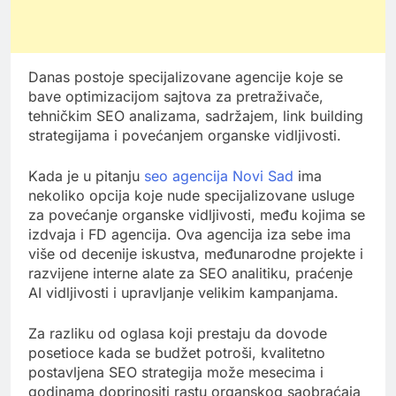
Danas postoje specijalizovane agencije koje se
bave optimizacijom sajtova za pretraživače,
tehničkim SEO analizama, sadržajem, link building
strategijama i povećanjem organske vidljivosti.
Kada je u pitanju
seo agencija Novi Sad
ima
nekoliko opcija koje nude specijalizovane usluge
za povećanje organske vidljivosti, među kojima se
izdvaja i FD agencija. Ova agencija iza sebe ima
više od decenije iskustva, međunarodne projekte i
razvijene interne alate za SEO analitiku, praćenje
AI vidljivosti i upravljanje velikim kampanjama.
Za razliku od oglasa koji prestaju da dovode
posetioce kada se budžet potroši, kvalitetno
postavljena SEO strategija može mesecima i
godinama doprinositi rastu organskog saobraćaja