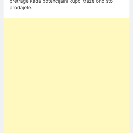
pretrage kada potencijalni kupci traže ono što
prodajete.