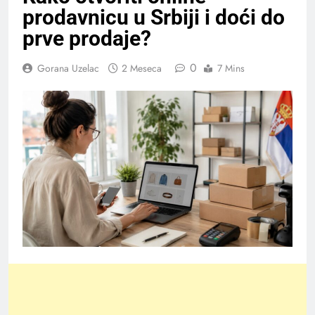
prodavnicu u Srbiji i doći do
prve prodaje?
0
Gorana Uzelac
2 Meseca
7 Mins