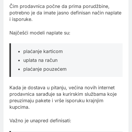
Čim prodavnica počne da prima porudžbine,
potrebno je da imate jasno definisan način naplate
i isporuke.
Najčešći modeli naplate su:
plaćanje karticom
uplata na račun
plaćanje pouzećem
Kada je dostava u pitanju, većina novih internet
prodavnica sarađuje sa kurirskim službama koje
preuzimaju pakete i vrše isporuku krajnjim
kupcima.
Važno je unapred definisati: