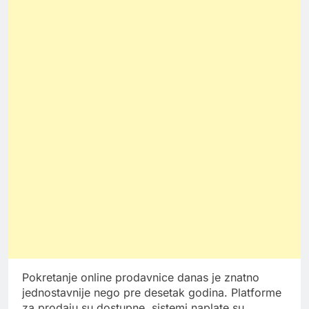
Pokretanje online prodavnice danas je znatno
jednostavnije nego pre desetak godina. Platforme
za prodaju su dostupne, sistemi naplate su