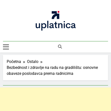
Skip
to
content
Uplatnica
Vodič Kroz Takse I Uplate
Početna
Ostalo
Bezbednost i zdravlje na radu na gradilištu: osnovne
obaveze poslodavca prema radnicima