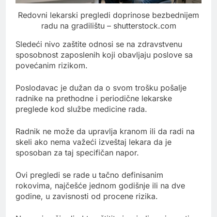
Redovni lekarski pregledi doprinose bezbednijem
radu na gradilištu – shutterstock.com
Sledeći nivo zaštite odnosi se na zdravstvenu
sposobnost zaposlenih koji obavljaju poslove sa
povećanim rizikom.
Poslodavac je dužan da o svom trošku pošalje
radnike na prethodne i periodične lekarske
preglede kod službe medicine rada.
Radnik ne može da upravlja kranom ili da radi na
skeli ako nema važeći izveštaj lekara da je
sposoban za taj specifičan napor.
Ovi pregledi se rade u tačno definisanim
rokovima, najčešće jednom godišnje ili na dve
godine, u zavisnosti od procene rizika.