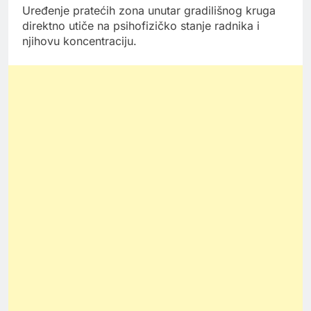
Uređenje pratećih zona unutar gradilišnog kruga
direktno utiče na psihofizičko stanje radnika i
njihovu koncentraciju.