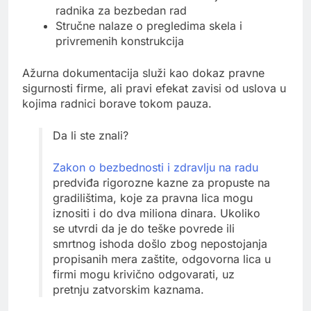
radnika za bezbedan rad
Stručne nalaze o pregledima skela i
privremenih konstrukcija
Ažurna dokumentacija služi kao dokaz pravne
sigurnosti firme, ali pravi efekat zavisi od uslova u
kojima radnici borave tokom pauza.
Da li ste znali?
Zakon o bezbednosti i zdravlju na radu
predviđa rigorozne kazne za propuste na
gradilištima, koje za pravna lica mogu
iznositi i do dva miliona dinara. Ukoliko
se utvrdi da je do teške povrede ili
smrtnog ishoda došlo zbog nepostojanja
propisanih mera zaštite, odgovorna lica u
firmi mogu krivično odgovarati, uz
pretnju zatvorskim kaznama.