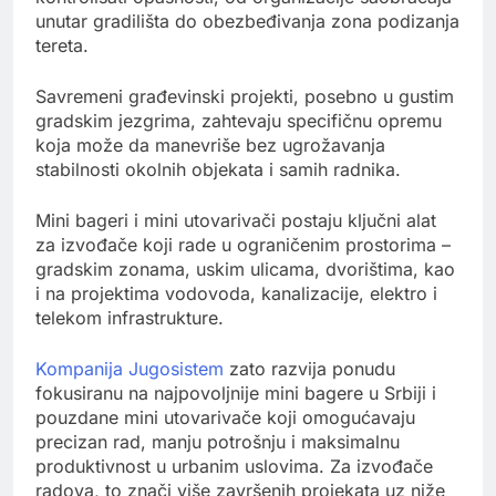
unutar gradilišta do obezbeđivanja zona podizanja
tereta.
Savremeni građevinski projekti, posebno u gustim
gradskim jezgrima, zahtevaju specifičnu opremu
koja može da manevriše bez ugrožavanja
stabilnosti okolnih objekata i samih radnika.
Mini bageri i mini utovarivači postaju ključni alat
za izvođače koji rade u ograničenim prostorima –
gradskim zonama, uskim ulicama, dvorištima, kao
i na projektima vodovoda, kanalizacije, elektro i
telekom infrastrukture.
Kompanija Jugosistem
zato razvija ponudu
fokusiranu na najpovoljnije mini bagere u Srbiji i
pouzdane mini utovarivače koji omogućavaju
precizan rad, manju potrošnju i maksimalnu
produktivnost u urbanim uslovima. Za izvođače
radova, to znači više završenih projekata uz niže