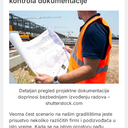
kontrola dokumentacije
Detaljan pregled projektne dokumentacije
doprinosi bezbednijem izvođenju radova –
shutterstock.com
Veoma čest scenario na našim gradilištima jeste
prisustvo nekoliko različitih firmi i podizvođača u
isto vreme. Kada se na istom prostoru nađu