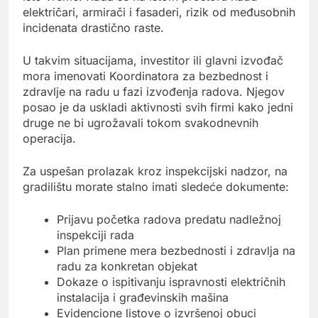
električari, armirači i fasaderi, rizik od međusobnih
incidenata drastično raste.
U takvim situacijama, investitor ili glavni izvođač
mora imenovati Koordinatora za bezbednost i
zdravlje na radu u fazi izvođenja radova. Njegov
posao je da uskladi aktivnosti svih firmi kako jedni
druge ne bi ugrožavali tokom svakodnevnih
operacija.
Za uspešan prolazak kroz inspekcijski nadzor, na
gradilištu morate stalno imati sledeće dokumente:
Prijavu početka radova predatu nadležnoj
inspekciji rada
Plan primene mera bezbednosti i zdravlja na
radu za konkretan objekat
Dokaze o ispitivanju ispravnosti električnih
instalacija i građevinskih mašina
Evidencione listove o izvršenoj obuci