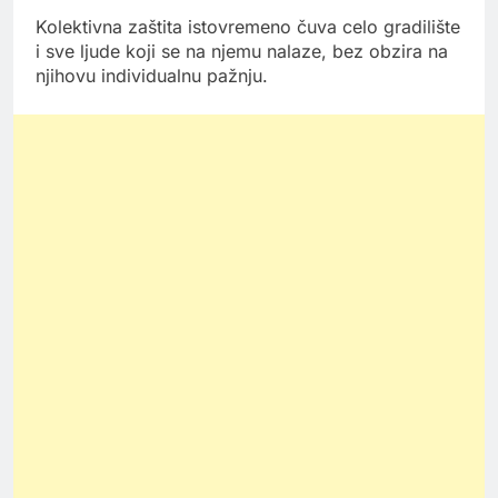
Kolektivna zaštita istovremeno čuva celo gradilište
i sve ljude koji se na njemu nalaze, bez obzira na
njihovu individualnu pažnju.