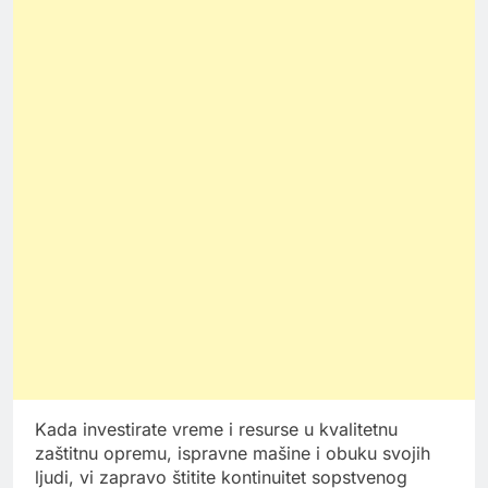
Kada investirate vreme i resurse u kvalitetnu
zaštitnu opremu, ispravne mašine i obuku svojih
ljudi, vi zapravo štitite kontinuitet sopstvenog