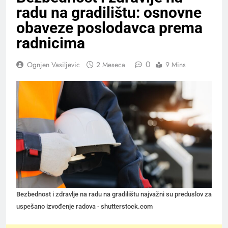
radu na gradilištu: osnovne
obaveze poslodavca prema
radnicima
0
Ognjen Vasiljevic
2 Meseca
9 Mins
Bezbednost i zdravlje na radu na gradilištu najvažni su preduslov za
uspešano izvođenje radova - shutterstock.com