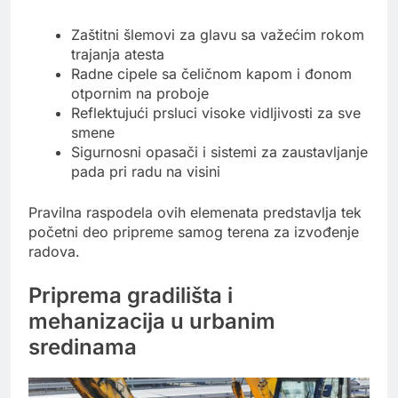
Zaštitni šlemovi za glavu sa važećim rokom
trajanja atesta
Radne cipele sa čeličnom kapom i đonom
otpornim na proboje
Reflektujući prsluci visoke vidljivosti za sve
smene
Sigurnosni opasači i sistemi za zaustavljanje
pada pri radu na visini
Pravilna raspodela ovih elemenata predstavlja tek
početni deo pripreme samog terena za izvođenje
radova.
Priprema gradilišta i
mehanizacija u urbanim
sredinama