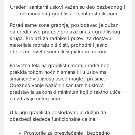
Uređeni sanitarni uslovi važan su deo bezbednog i
funkcionalnog gradilišta – shutterstock.com
Pored same zone gradnje, poslodavac je dužan
da uredi i sve prateće prolaze unutar gradilišnog
kruga. Prolazi za radnike i putevi za dostavu
materijala moraju biti čisti, prohodni i jasno
obeleženi svetlosnom ili signalnom trakom.
Rasvetna tela na gradilištu moraju raditi bez
prekida tokom noćnih smena ili u uslovima
smanjene vidljivosti usled magle i prašine.
Obezbeđivanje bazičnih sanitarnih uslova
predstavlja zakonski minimum koji direktno utiče
na zdravlje celog tima.
U krugu gradilišta poslodavac je dužan da
obezbedi sledeće funkcionalne celine:
Prostorije za presvlačenje i bezbedno