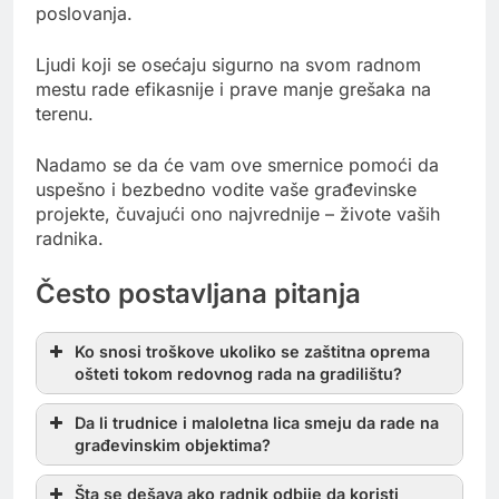
poslovanja.
Ljudi koji se osećaju sigurno na svom radnom
mestu rade efikasnije i prave manje grešaka na
terenu.
Nadamo se da će vam ove smernice pomoći da
uspešno i bezbedno vodite vaše građevinske
projekte, čuvajući ono najvrednije – živote vaših
radnika.
Često postavljana pitanja
Ko snosi troškove ukoliko se zaštitna oprema
ošteti tokom redovnog rada na gradilištu?
Da li trudnice i maloletna lica smeju da rade na
građevinskim objektima?
Šta se dešava ako radnik odbije da koristi