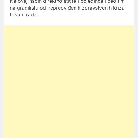
Na ovaj način direktno štitite i pojedinca i ceo tim
na gradilištu od nepredviđenih zdravstvenih kriza
tokom rada.