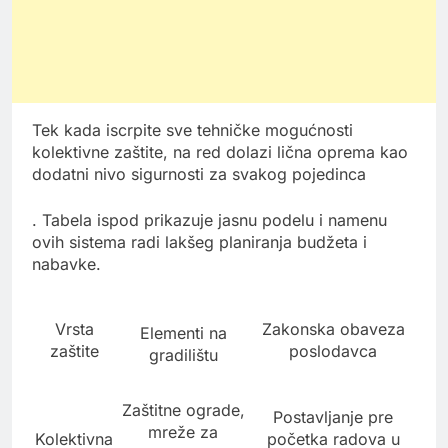
Tek kada iscrpite sve tehničke mogućnosti
kolektivne zaštite, na red dolazi lična oprema kao
dodatni nivo sigurnosti za svakog pojedinca
. Tabela ispod prikazuje jasnu podelu i namenu
ovih sistema radi lakšeg planiranja budžeta i
nabavke.
Vrsta
Zakonska obaveza
Elementi na
zaštite
poslodavca
gradilištu
Zaštitne ograde,
Postavljanje pre
mreže za
Kolektivna
početka radova u