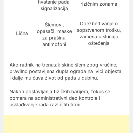
hvatanje pada,
rizičnim zonama
signalizacija
Obezbeđivanje o
Šlemovi,
sopstvenom trošku,
opasači, maske
Lična
zamena u slučaju
za prašinu,
oštećenja
antimofoni
Ako radnik na trenutak skine šlem zbog vrućine,
pravilno postavljena dupla ograda na ivici objekta
i dalje mu čuva život od pada u dubinu.
Nakon postavljanja fizičkih barijera, fokus se
pomera na administrativni deo kontrole i
usklađivanje rada različitih firmi.