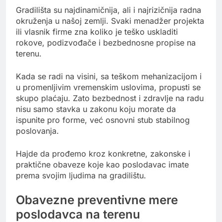
Gradilišta su najdinamičnija, ali i najrizičnija radna
okruženja u našoj zemlji. Svaki menadžer projekta
ili vlasnik firme zna koliko je teško uskladiti
rokove, podizvođače i bezbednosne propise na
terenu.
Kada se radi na visini, sa teškom mehanizacijom i
u promenljivim vremenskim uslovima, propusti se
skupo plaćaju. Zato bezbednost i zdravlje na radu
nisu samo stavka u zakonu koju morate da
ispunite pro forme, već osnovni stub stabilnog
poslovanja.
Hajde da prođemo kroz konkretne, zakonske i
praktične obaveze koje kao poslodavac imate
prema svojim ljudima na gradilištu.
Obavezne preventivne mere
poslodavca na terenu