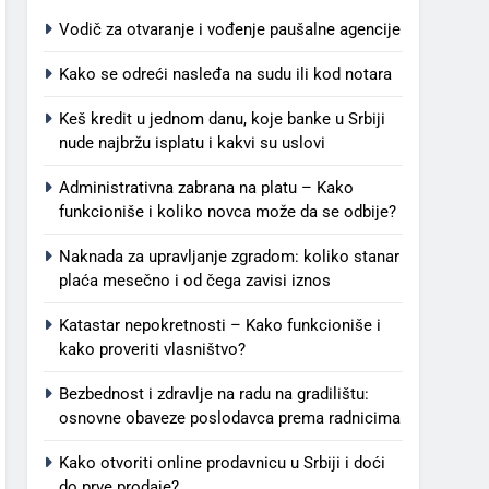
Vodič za otvaranje i vođenje paušalne agencije
Kako se odreći nasleđa na sudu ili kod notara
Keš kredit u jednom danu, koje banke u Srbiji
nude najbržu isplatu i kakvi su uslovi
Administrativna zabrana na platu – Kako
funkcioniše i koliko novca može da se odbije?
Naknada za upravljanje zgradom: koliko stanar
plaća mesečno i od čega zavisi iznos
Katastar nepokretnosti – Kako funkcioniše i
kako proveriti vlasništvo?
Bezbednost i zdravlje na radu na gradilištu:
osnovne obaveze poslodavca prema radnicima
Kako otvoriti online prodavnicu u Srbiji i doći
do prve prodaje?