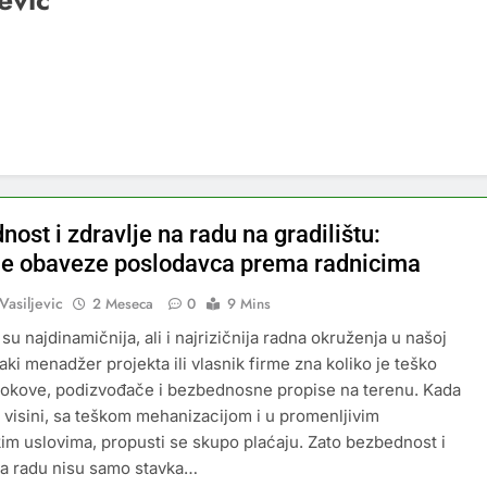
evic
ost i zdravlje na radu na gradilištu:
e obaveze poslodavca prema radnicima
Vasiljevic
2 Meseca
0
9 Mins
 su najdinamičnija, ali i najrizičnija radna okruženja u našoj
aki menadžer projekta ili vlasnik firme zna koliko je teško
 rokove, podizvođače i bezbednosne propise na terenu. Kada
a visini, sa teškom mehanizacijom i u promenljivim
m uslovima, propusti se skupo plaćaju. Zato bezbednost i
na radu nisu samo stavka…