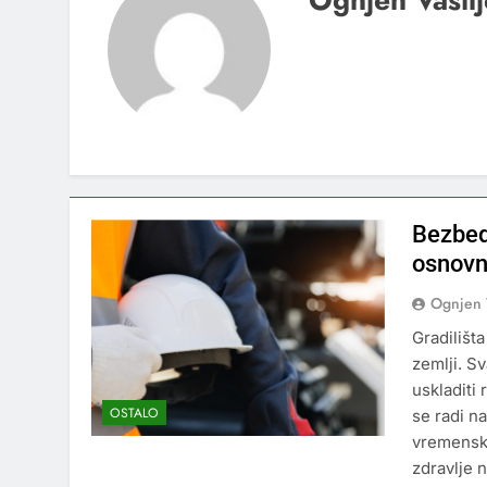
Ognjen Vasilj
Bezbedn
osnovn
Ognjen 
Gradilišta
zemlji. Sv
uskladiti
OSTALO
se radi n
vremenski
zdravlje 