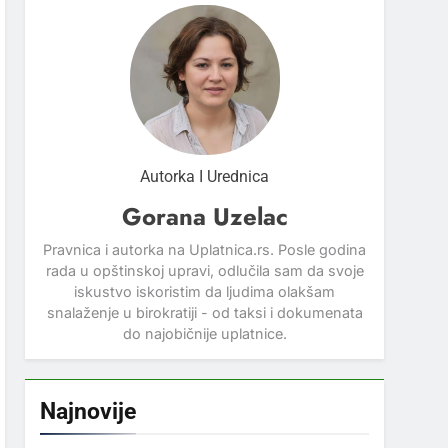
Autorka I Urednica
Gorana Uzelac
Pravnica i autorka na Uplatnica.rs. Posle godina
rada u opštinskoj upravi, odlučila sam da svoje
iskustvo iskoristim da ljudima olakšam
snalaženje u birokratiji - od taksi i dokumenata
do najobičnije uplatnice.
Najnovije