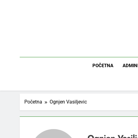
Skip
to
content
POČETNA
ADMIN
Početna
Ognjen Vasiljevic