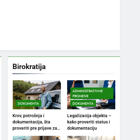
Birokratija
ADMINISTRATIVNE
PROMENE
DOKUMENTA
DOKUMENTA
Krov, potrošnja i
Legalizacija objekta –
dokumentacija, šta
kako proveriti status i
proveriti pre prijave za
dokumentaciju
solarne panele?