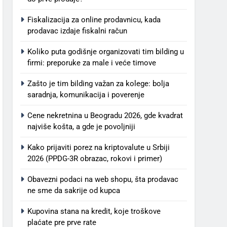
Fiskalizacija za online prodavnicu, kada
prodavac izdaje fiskalni račun
Koliko puta godišnje organizovati tim bilding u
firmi: preporuke za male i veće timove
Zašto je tim bilding važan za kolege: bolja
saradnja, komunikacija i poverenje
Cene nekretnina u Beogradu 2026, gde kvadrat
najviše košta, a gde je povoljniji
Kako prijaviti porez na kriptovalute u Srbiji
2026 (PPDG-3R obrazac, rokovi i primer)
Obavezni podaci na web shopu, šta prodavac
ne sme da sakrije od kupca
Kupovina stana na kredit, koje troškove
plaćate pre prve rate