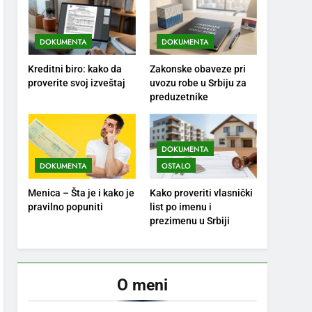
DOKUMENTA
DOKUMENTA
Kreditni biro: kako da
Zakonske obaveze pri
proverite svoj izveštaj
uvozu robe u Srbiju za
preduzetnike
DOKUMENTA
DOKUMENTA
OSTALO
Menica – Šta je i kako je
Kako proveriti vlasnički
pravilno popuniti
list po imenu i
prezimenu u Srbiji
O meni