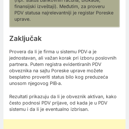
(npr. status bankovnih računa, blokade,
finansijski izveštaji). Međutim, za proveru
PDV statusa najrelevantniji je registar Poreske
uprave.
Zaključak
Provera da li je firma u sistemu PDV‑a je
jednostavan, ali važan korak pri izboru poslovnih
partnera. Putem registra evidentiranih PDV
obveznika na sajtu Poreske uprave možete
besplatno proveriti status bilo kog preduzeća
unosom njegovog PIB‑a.
Rezultati prikazuju da li je obveznik aktivan, kako
često podnosi PDV prijave, od kada je u PDV
sistemu i da li je eventualno izbrisan.