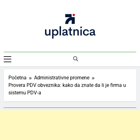
Skip
to
content
Uplatnica
Vodič Kroz Takse I Uplate
Početna
Administrativne promene
Provera PDV obveznika: kako da znate da li je firma u
sistemu PDV‑a