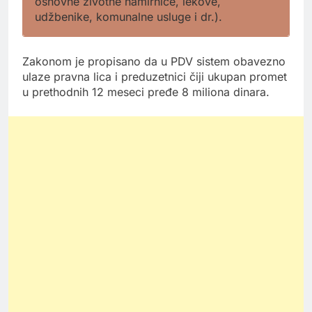
osnovne životne namirnice, lekove,
udžbenike, komunalne usluge i dr.).
Zakonom je propisano da u PDV sistem obavezno
ulaze pravna lica i preduzetnici čiji ukupan promet
u prethodnih 12 meseci pređe 8 miliona dinara.