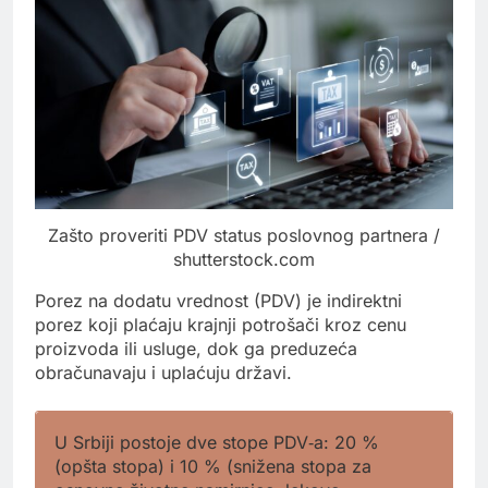
Zašto proveriti PDV status poslovnog partnera /
shutterstock.com
Porez na dodatu vrednost (PDV) je indirektni
porez koji plaćaju krajnji potrošači kroz cenu
proizvoda ili usluge, dok ga preduzeća
obračunavaju i uplaćuju državi.
U Srbiji postoje dve stope PDV‑a: 20 %
(opšta stopa) i 10 % (snižena stopa za