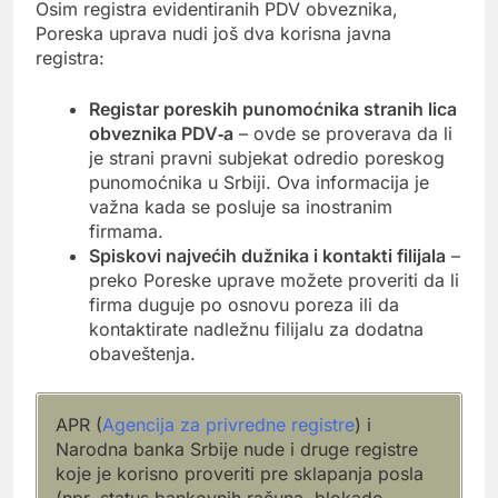
Osim registra evidentiranih PDV obveznika,
Poreska uprava nudi još dva korisna javna
registra:
Registar poreskih punomoćnika stranih lica
obveznika PDV‑a
– ovde se proverava da li
je strani pravni subjekat odredio poreskog
punomoćnika u Srbiji. Ova informacija je
važna kada se posluje sa inostranim
firmama.
Spiskovi najvećih dužnika i kontakti filijala
–
preko Poreske uprave možete proveriti da li
firma duguje po osnovu poreza ili da
kontaktirate nadležnu filijalu za dodatna
obaveštenja.
APR (
Agencija za privredne registre
) i
Narodna banka Srbije nude i druge registre
koje je korisno proveriti pre sklapanja posla