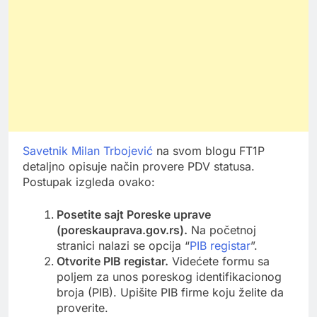
Savetnik Milan Trbojević
na svom blogu FT1P
detaljno opisuje način provere PDV statusa.
Postupak izgleda ovako:
Posetite sajt Poreske uprave
(poreskauprava.gov.rs).
Na početnoj
stranici nalazi se opcija “
PIB registar
”.
Otvorite PIB registar.
Videćete formu sa
poljem za unos poreskog identifikacionog
broja (PIB). Upišite PIB firme koju želite da
proverite.