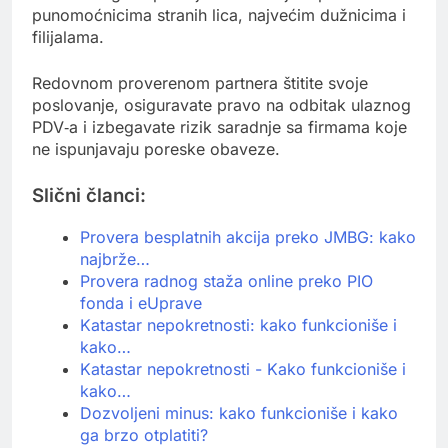
punomoćnicima stranih lica, najvećim dužnicima i
filijalama.
Redovnom proverenom partnera štitite svoje
poslovanje, osiguravate pravo na odbitak ulaznog
PDV‑a i izbegavate rizik saradnje sa firmama koje
ne ispunjavaju poreske obaveze.
Slični članci:
Provera besplatnih akcija preko JMBG: kako
najbrže…
Provera radnog staža online preko PIO
fonda i eUprave
Katastar nepokretnosti: kako funkcioniše i
kako…
Katastar nepokretnosti - Kako funkcioniše i
kako…
Dozvoljeni minus: kako funkcioniše i kako
ga brzo otplatiti?