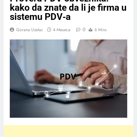
kako da znate da li je firma u
sistemu PDV‑a
0
Gorana Uzelac
4 Meseca
6 Mins