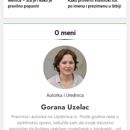
Menica – Šta je i kako je
Kako proveriti vlasnički list
pravilno popuniti
po imenu i prezimenu u Srbiji
O meni
Autorka I Urednica
Gorana Uzelac
Pravnica i autorka na Uplatnica.rs. Posle godina rada u
opštinskoj upravi, odlučila sam da svoje iskustvo
iskoristim da ljudima olakšam snalaženje u birokratiji - od