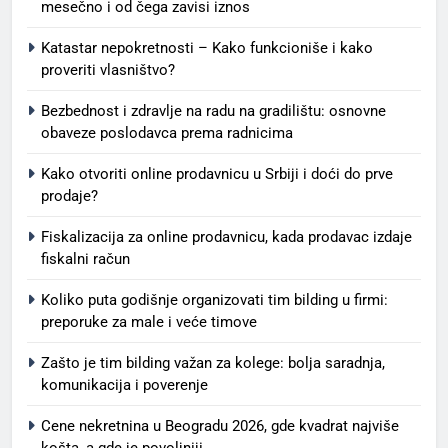
mesečno i od čega zavisi iznos
Katastar nepokretnosti – Kako funkcioniše i kako
proveriti vlasništvo?
Bezbednost i zdravlje na radu na gradilištu: osnovne
obaveze poslodavca prema radnicima
Kako otvoriti online prodavnicu u Srbiji i doći do prve
prodaje?
Fiskalizacija za online prodavnicu, kada prodavac izdaje
fiskalni račun
Koliko puta godišnje organizovati tim bilding u firmi:
preporuke za male i veće timove
Zašto je tim bilding važan za kolege: bolja saradnja,
komunikacija i poverenje
Cene nekretnina u Beogradu 2026, gde kvadrat najviše
košta, a gde je povoljniji