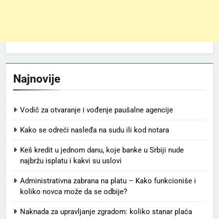
Najnovije
Vodič za otvaranje i vođenje paušalne agencije
Kako se odreći nasleđa na sudu ili kod notara
Keš kredit u jednom danu, koje banke u Srbiji nude
najbržu isplatu i kakvi su uslovi
Administrativna zabrana na platu – Kako funkcioniše i
koliko novca može da se odbije?
Naknada za upravljanje zgradom: koliko stanar plaća