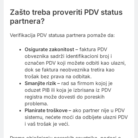
Zašto treba proveriti PDV status
partnera?
Verifikacija PDV statusa partnera pomaže da:
Osigurate zakonitost –
faktura PDV
obveznika sadrži identifikacioni broj i
označen PDV koji možete odbiti kao ulazni,
dok se faktura neobveznika tretira kao
trošak bez prava na odbitak.
Smanjite rizik –
rad sa firmom kojoj je
oduzet PIB ili koja je izbrisana iz PDV
registra može dovesti do poreskih
problema.
Planirate troškove –
ako partner nije u PDV
sistemu, nećete moći da odbijete ulazni PDV
i vaš trošak je veći.
Prema objašnjenju poreskih savetnika, podaci o