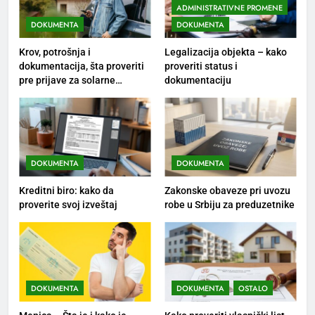
ADMINISTRATIVNE PROMENE
DOKUMENTA
DOKUMENTA
Krov, potrošnja i
Legalizacija objekta – kako
dokumentacija, šta proveriti
proveriti status i
pre prijave za solarne
dokumentaciju
panele?
DOKUMENTA
DOKUMENTA
Kreditni biro: kako da
Zakonske obaveze pri uvozu
proverite svoj izveštaj
robe u Srbiju za preduzetnike
DOKUMENTA
DOKUMENTA
OSTALO