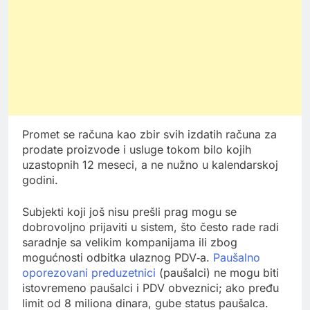
Promet se računa kao zbir svih izdatih računa za
prodate proizvode i usluge tokom bilo kojih
uzastopnih 12 meseci, a ne nužno u kalendarskoj
godini.
Subjekti koji još nisu prešli prag mogu se
dobrovoljno prijaviti u sistem, što često rade radi
saradnje sa velikim kompanijama ili zbog
mogućnosti odbitka ulaznog PDV‑a.
Paušalno
oporezovani preduzetnici
(paušalci) ne mogu biti
istovremeno paušalci i PDV obveznici; ako pređu
limit od 8 miliona dinara, gube status paušalca.