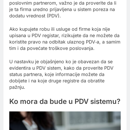
poslovnim partnerom, važno je da proverite da li
je ta firma uredno prijavljena u sistem poreza na
dodatu vrednost (PDV).
Ako kupujete robu ili usluge od firme koja nije
upisana u PDV registar, rizikujete da ne možete da
koristite pravo na odbitak ulaznog PDV‑a, a samim
tim i da povećate troškove poslovanja.
U nastavku je objašnjeno ko je obavezan da se
evidentira u PDV sistem, kako da proverite PDV
status partnera, koje informacije možete da
dobijete i na koje druge registre da obratite
pažnju.
Ko mora da bude u PDV sistemu?