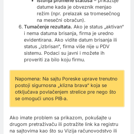
Istorija promene statusa
– prikazuje
datume kada je obveznik menjao
režim (npr. prelazak sa tromesečnog
na mesečni obračun).
Tumačenje rezultata.
Ako je status „aktivan“
i nema datuma brisanja, firma je uredno
evidentirana. Ako vidite datum brisanja ili
status „izbrisan“, firma više nije u PDV
sistemu. Podaci su javni i možete ih
proveriti za bilo koju firmu.
Napomena: Na sajtu Poreske uprave trenutno
postoji sigurnosna „klizna brava“ koja se
otključava povlačenjem strelice pre nego što
se omogući unos PIB‑a.
Ako imate problem sa prikazom, pokušajte u
drugom pretraživaču ili potražite link ka registru
na sajtovima kao što su Vizija računovodstvo ili