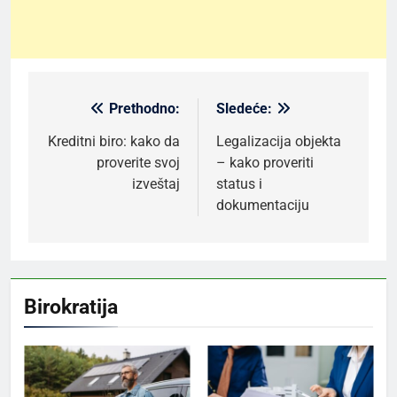
Prethodno:
Sledeće:
Kretanje
članka
Kreditni biro: kako da
Legalizacija objekta
proverite svoj
– kako proveriti
izveštaj
status i
dokumentaciju
Birokratija