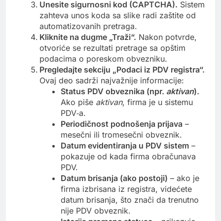
Unesite sigurnosni kod (CAPTCHA).
Sistem
zahteva unos koda sa slike radi zaštite od
automatizovanih pretraga.
Kliknite na dugme „Traži“.
Nakon potvrde,
otvoriće se rezultati pretrage sa opštim
podacima o poreskom obvezniku.
Pregledajte sekciju „Podaci iz PDV registra“.
Ovaj deo sadrži najvažnije informacije:
Status PDV obveznika (npr.
aktivan
).
Ako piše
aktivan
, firma je u sistemu
PDV‑a.
Periodičnost podnošenja prijava
–
mesečni ili tromesečni obveznik.
Datum evidentiranja u PDV sistem
–
pokazuje od kada firma obračunava
PDV.
Datum brisanja (ako postoji)
– ako je
firma izbrisana iz registra, videćete
datum brisanja, što znači da trenutno
nije PDV obveznik.